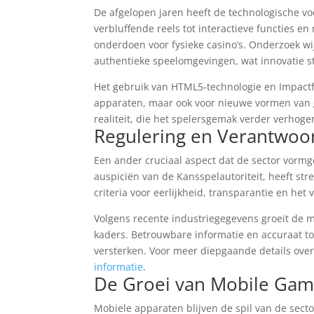
De afgelopen jaren heeft de technologische voo
verbluffende reels tot interactieve functies e
onderdoen voor fysieke casino’s. Onderzoek wi
authentieke speelomgevingen, wat innovatie s
Het gebruik van
HTML5-technologie
en
Impactf
apparaten, maar ook voor nieuwe vormen van ga
realiteit, die het spelersgemak verder verhoge
Regulering en Verantwoo
Een ander cruciaal aspect dat de sector vorm
auspiciën van de Kansspelautoriteit, heeft s
criteria voor eerlijkheid, transparantie en het
Volgens recente industriegegevens groeit de 
kaders. Betrouwbare informatie en accuraat to
versterken. Voor meer diepgaande details ove
informatie
.
De Groei van Mobile Gami
Mobiele apparaten blijven de spil van de sector