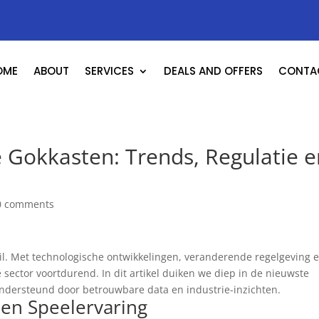
OME
ABOUT
SERVICES
DEALS AND OFFERS
CONTA
e Gokkasten: Trends, Regulatie 
0 comments
til. Met technologische ontwikkelingen, veranderende regelgeving 
sector voortdurend. In dit artikel duiken we diep in de nieuwste
ondersteund door betrouwbare data en industrie-inzichten.
 en Speelervaring