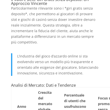
Approccio Vincente
Particolarmente rilevante sono i *giri gratis senza
deposito*, che permettono ai giocatori di provare
slot e giochi di casinò senza dover investire denaro
reale inizialmente. Questa strategia, oltre a
incrementare la fiducia del cliente, aiuta anche le
piattaforme a differenziarsi in un mercato sempre
più competitivo.
L’industria del gioco d’azzardo online si sta
evolvendo verso un modello più trasparente e
orientato alle esigenze del giocatore, bilanciando
innovazione, sicurezza e incentivazione.
Analisi di Mercato: Dati e Tendenze
Crescita
Percentuale
del
Focus s
di utenti che
mercato
promoz
Anno
usufruiscono
globale
senza