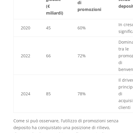
di
(€
deposi
promozioni
miliardi)
In cres
2020
45
60%
signific
Domin
tra le
2022
66
72%
promoz
di
benven
Il drive
princip
2024
85
78%
di
acquisi
clienti
Come si può osservare, l’utilizzo di promozioni senza
deposito ha conquistato una posizione di rilievo,