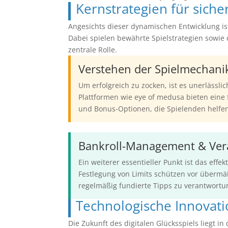
Kernstrategien für sich
Angesichts dieser dynamischen Entwicklung ist 
Dabei spielen bewährte Spielstrategien sowie
zentrale Rolle.
Verstehen der Spielmechani
Um erfolgreich zu zocken, ist es unerläss
Plattformen wie eye of medusa bieten eine 
und Bonus-Optionen, die Spielenden helfen
Bankroll-Management & Vera
Ein weiterer essentieller Punkt ist das eff
Festlegung von Limits schützen vor übermä
regelmäßig fundierte Tipps zu verantwortun
Technologische Innovati
Die Zukunft des digitalen Glücksspiels liegt in