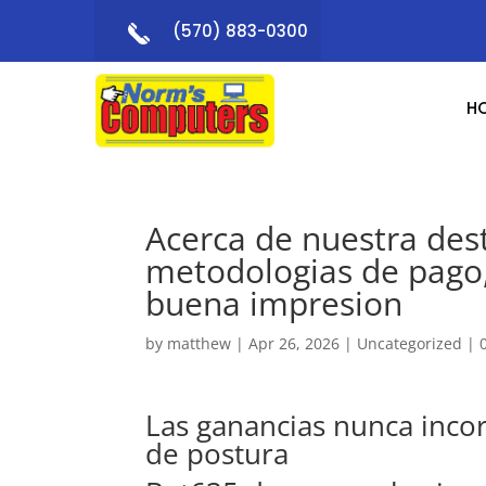
(570) 883-0300
H
Acerca de nuestra des
metodologias de pago
buena impresion
by
matthew
|
Apr 26, 2026
|
Uncategorized
|
Las ganancias nunca inco
de postura