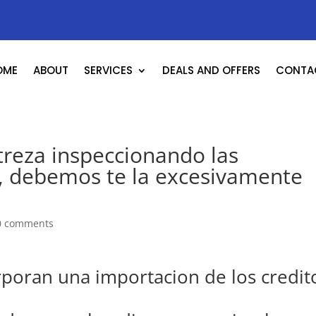
OME
ABOUT
SERVICES
DEALS AND OFFERS
CONTA
treza inspeccionando las
, debemos te la excesivamente
0 comments
rporan una importacion de los credit