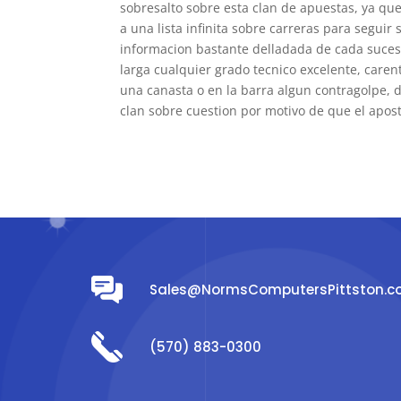
sobresalto sobre esta clan de apuestas, ya qu
a una lista infinita sobre carreras para seguir 
informacion bastante delladada de cada suces
larga cualquier grado tecnico excelente, care
una canasta o en la barra algun contragolpe, d
clan sobre cuestion por motivo de que el apo
Sales@NormsComputersPittston.
(570) 883-0300