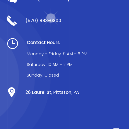
(570) 883-0300
}
Contact Hours
Monday – Friday: 9 AM – 5 PM
Saturday: 10 AM – 2 PM
Sunday: Closed
26 Laurel St, Pittston, PA