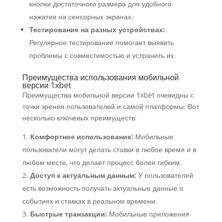
кнопки достаточного размера для удобного
нажатия на сенсорных экранах.
Тестирование на разных устройствах:
Регулярное тестирование помогает выявить
проблемы с совместимостью и устранить их.
Преимущества использования мобильной
версии 1xbet
Преимущества мобильной версии 1xbet очевидны с
точки зрения пользователей и самой платформы. Вот
несколько ключевых преимуществ:
Комфортное использование:
Мобильные
пользователи могут делать ставки в любое время и в
любом месте, что делает процесс более гибким.
Доступ к актуальным данным:
У пользователей
есть возможность получать актуальные данные о
событиях и ставках в реальном времени.
Быстрые транзакции:
Мобильные приложения