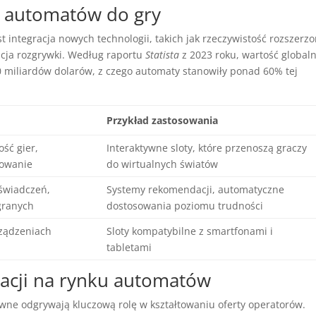
y automatów do gry
 integracja nowych technologii, takich jak rzeczywistość rozszerz
zacja rozgrywki. Według raportu
Statista
z 2023 roku, wartość global
0 miliardów dolarów, z czego automaty stanowiły ponad 60% tej
Przykład zastosowania
ość gier,
Interaktywne sloty, które przenoszą graczy
żowanie
do wirtualnych światów
oświadczeń,
Systemy rekomendacji, automatyczne
granych
dostosowania poziomu trudności
rządzeniach
Sloty kompatybilne z smartfonami i
tabletami
lacji na rynku automatów
awne odgrywają kluczową rolę w kształtowaniu oferty operatorów.