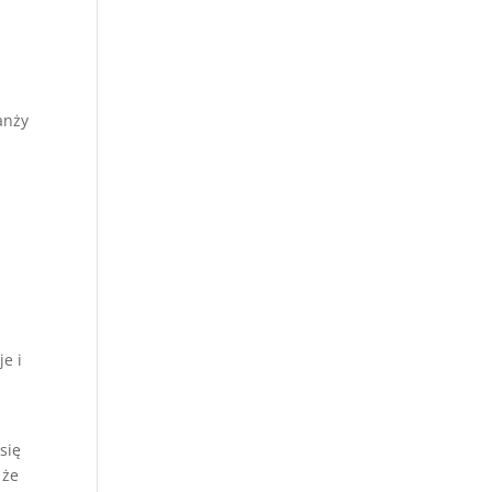
anży
e i
się
 że