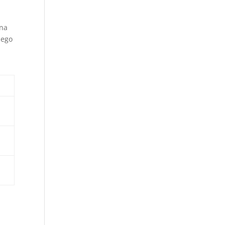
ona
nego