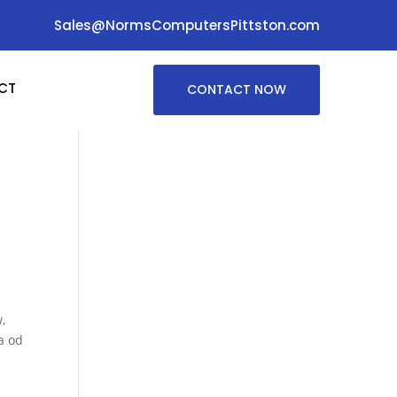
Sales@NormsComputersPittston.com
CT
CONTACT NOW
w,
a od