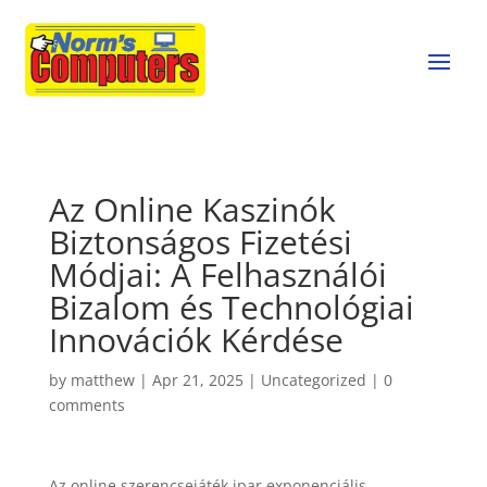
Az Online Kaszinók
Biztonságos Fizetési
Módjai: A Felhasználói
Bizalom és Technológiai
Innovációk Kérdése
by
matthew
|
Apr 21, 2025
|
Uncategorized
|
0
comments
Az online szerencsejáték ipar exponenciális