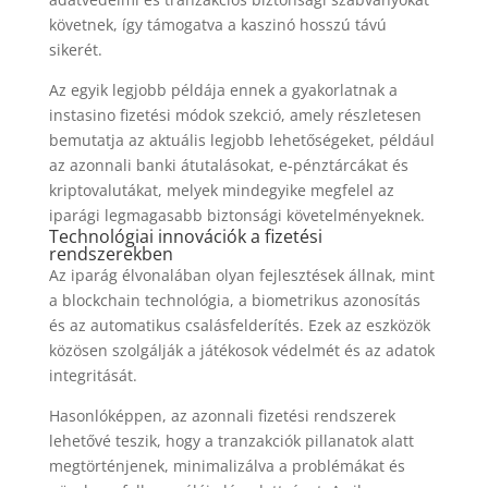
követnek, így támogatva a kaszinó hosszú távú
sikerét.
Az egyik legjobb példája ennek a gyakorlatnak a
instasino fizetési módok szekció, amely részletesen
bemutatja az aktuális legjobb lehetőségeket, például
az azonnali banki átutalásokat, e-pénztárcákat és
kriptovalutákat, melyek mindegyike megfelel az
iparági legmagasabb biztonsági követelményeknek.
Technológiai innovációk a fizetési
rendszerekben
Az iparág élvonalában olyan fejlesztések állnak, mint
a blockchain technológia, a biometrikus azonosítás
és az automatikus csalásfelderítés. Ezek az eszközök
közösen szolgálják a játékosok védelmét és az adatok
integritását.
Hasonlóképpen, az azonnali fizetési rendszerek
lehetővé teszik, hogy a tranzakciók pillanatok alatt
megtörténjenek, minimalizálva a problémákat és