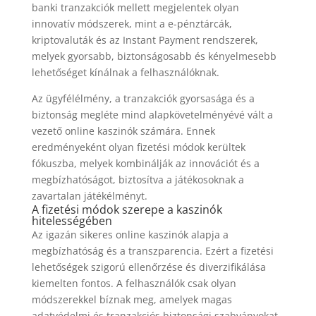
banki tranzakciók mellett megjelentek olyan
innovatív módszerek, mint a e-pénztárcák,
kriptovaluták és az Instant Payment rendszerek,
melyek gyorsabb, biztonságosabb és kényelmesebb
lehetőséget kínálnak a felhasználóknak.
Az ügyfélélmény, a tranzakciók gyorsasága és a
biztonság megléte mind alapkövetelményévé vált a
vezető online kaszinók számára. Ennek
eredményeként olyan fizetési módok kerültek
fókuszba, melyek kombinálják az innovációt és a
megbízhatóságot, biztosítva a játékosoknak a
zavartalan játékélményt.
A fizetési módok szerepe a kaszinók
hitelességében
Az igazán sikeres online kaszinók alapja a
megbízhatóság és a transzparencia. Ezért a fizetési
lehetőségek szigorú ellenőrzése és diverzifikálása
kiemelten fontos. A felhasználók csak olyan
módszerekkel bíznak meg, amelyek magas
adatvédelmi és tranzakciós biztonsági szabványokat