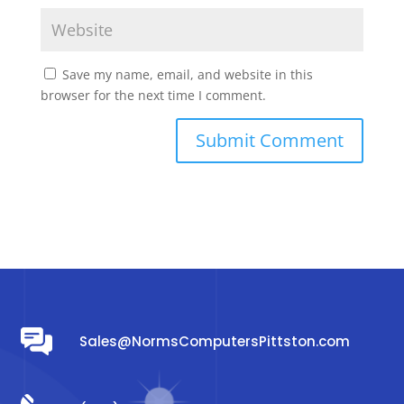
Save my name, email, and website in this
browser for the next time I comment.
Sales@NormsComputersPittston.com