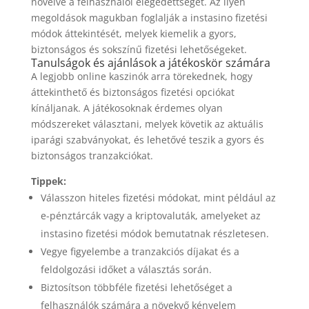
növelve a felhasználói elégedettséget. Az ilyen
megoldások magukban foglalják a instasino fizetési
módok áttekintését, melyek kiemelik a gyors,
biztonságos és sokszínű fizetési lehetőségeket.
Tanulságok és ajánlások a játékoskör számára
A legjobb online kaszinók arra törekednek, hogy
áttekinthető és biztonságos fizetési opciókat
kínáljanak. A játékosoknak érdemes olyan
módszereket választani, melyek követik az aktuális
iparági szabványokat, és lehetővé teszik a gyors és
biztonságos tranzakciókat.
Tippek:
Válasszon hiteles fizetési módokat, mint például az
e-pénztárcák vagy a kriptovaluták, amelyeket az
instasino fizetési módok bemutatnak részletesen.
Vegye figyelembe a tranzakciós díjakat és a
feldolgozási időket a választás során.
Biztosítson többféle fizetési lehetőséget a
felhasználók számára a növekvő kényelem