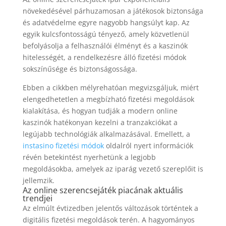
növekedésével párhuzamosan a játékosok biztonsága
és adatvédelme egyre nagyobb hangsúlyt kap. Az
egyik kulcsfontosságú tényező, amely közvetlenül
befolyásolja a felhasználói élményt és a kaszinók
hitelességét, a rendelkezésre álló fizetési módok
sokszínűsége és biztonságossága.
Ebben a cikkben mélyrehatóan megvizsgáljuk, miért
elengedhetetlen a megbízható fizetési megoldások
kialakítása, és hogyan tudják a modern online
kaszinók hatékonyan kezelni a tranzakciókat a
legújabb technológiák alkalmazásával. Emellett, a
instasino fizetési módok
oldalról nyert információk
révén betekintést nyerhetünk a legjobb
megoldásokba, amelyek az iparág vezető szereplőit is
jellemzik.
Az online szerencsejáték piacának aktuális
trendjei
Az elmúlt évtizedben jelentős változások történtek a
digitális fizetési megoldások terén. A hagyományos