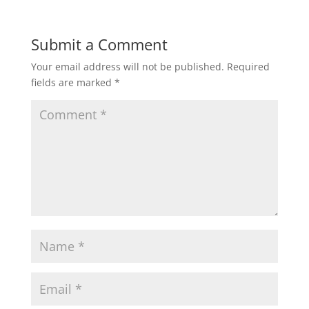
Submit a Comment
Your email address will not be published.
Required
fields are marked
*