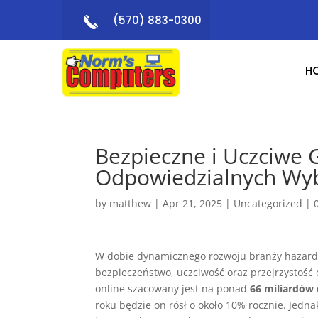
(570) 883-0300
H
Bezpieczne i Uczciwe 
Odpowiedzialnych Wy
by
matthew
|
Apr 21, 2025
|
Uncategorized
|
W dobie dynamicznego rozwoju branży hazardu
bezpieczeństwo, uczciwość oraz przejrzystość
online szacowany jest na ponad
66 miliardów
roku będzie on rósł o około 10% rocznie. Jedna