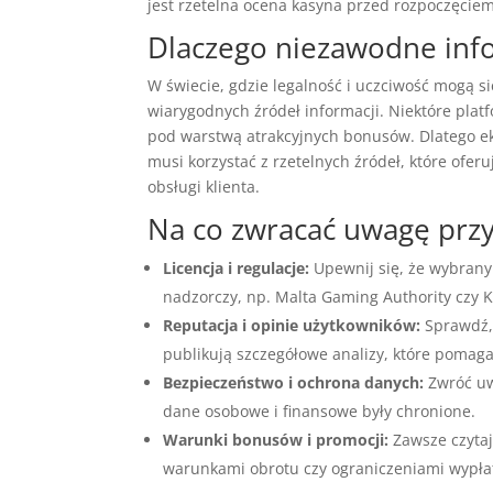
jest rzetelna ocena kasyna przed rozpoczęciem
Dlaczego niezawodne info
W świecie, gdzie legalność i uczciwość mogą się
wiarygodnych źródeł informacji. Niektóre plat
pod warstwą atrakcyjnych bonusów. Dlatego ek
musi korzystać z rzetelnych źródeł, które ofer
obsługi klienta.
Na co zwracać uwagę przy
Licencja i regulacje:
Upewnij się, że wybrany
nadzorczy, np. Malta Gaming Authority czy K
Reputacja i opinie użytkowników:
Sprawdź, 
publikują szczegółowe analizy, które pomaga
Bezpieczeństwo i ochrona danych:
Zwróć uw
dane osobowe i finansowe były chronione.
Warunki bonusów i promocji:
Zawsze czytaj
warunkami obrotu czy ograniczeniami wypła