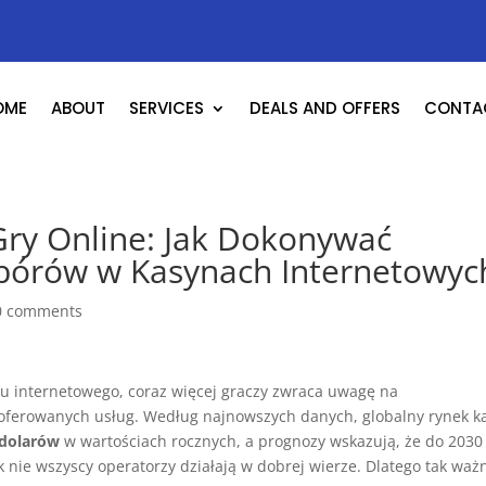
OME
ABOUT
SERVICES
DEALS AND OFFERS
CONTA
Gry Online: Jak Dokonywać
bórów w Kasynach Internetowyc
0 comments
 internetowego, coraz więcej graczy zwraca uwagę na
 oferowanych usług. Według najnowszych danych, globalny rynek k
 dolarów
w wartościach rocznych, a prognozy wskazują, że do 2030
k nie wszyscy operatorzy działają w dobrej wierze. Dlatego tak waż