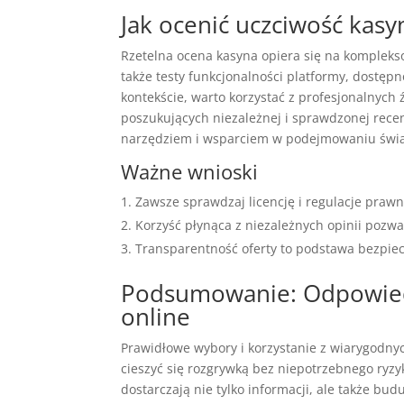
Jak ocenić uczciwość kasy
Rzetelna ocena kasyna opiera się na kompleksow
także testy funkcjonalności platformy, dostęp
kontekście, warto korzystać z profesjonalnych
poszukujących niezależnej i sprawdzonej recen
narzędziem i wsparciem w podejmowaniu świa
Ważne wnioski
Zawsze sprawdzaj licencję i regulacje praw
Korzyść płynąca z niezależnych opinii pozw
Transparentność oferty to podstawa bezpie
Podsumowanie: Odpowiedz
online
Prawidłowe wybory i korzystanie z wiarygodnyc
cieszyć się rozgrywką bez niepotrzebnego ryzy
dostarczają nie tylko informacji, ale także b