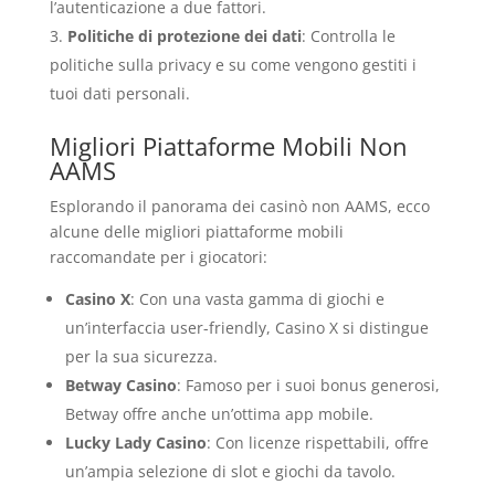
l’autenticazione a due fattori.
Politiche di protezione dei dati
: Controlla le
politiche sulla privacy e su come vengono gestiti i
tuoi dati personali.
Migliori Piattaforme Mobili Non
AAMS
Esplorando il panorama dei casinò non AAMS, ecco
alcune delle migliori piattaforme mobili
raccomandate per i giocatori:
Casino X
: Con una vasta gamma di giochi e
un’interfaccia user-friendly, Casino X si distingue
per la sua sicurezza.
Betway Casino
: Famoso per i suoi bonus generosi,
Betway offre anche un’ottima app mobile.
Lucky Lady Casino
: Con licenze rispettabili, offre
un’ampia selezione di slot e giochi da tavolo.