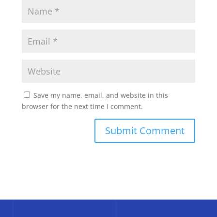
Save my name, email, and website in this
browser for the next time I comment.