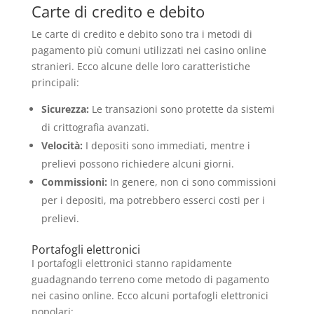
Carte di credito e debito
Le carte di credito e debito sono tra i metodi di
pagamento più comuni utilizzati nei casino online
stranieri. Ecco alcune delle loro caratteristiche
principali:
Sicurezza:
Le transazioni sono protette da sistemi
di crittografia avanzati.
Velocità:
I depositi sono immediati, mentre i
prelievi possono richiedere alcuni giorni.
Commissioni:
In genere, non ci sono commissioni
per i depositi, ma potrebbero esserci costi per i
prelievi.
Portafogli elettronici
I portafogli elettronici stanno rapidamente
guadagnando terreno come metodo di pagamento
nei casino online. Ecco alcuni portafogli elettronici
popolari: