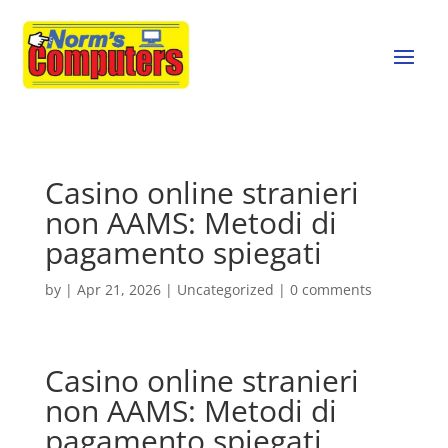
Casino online stranieri
non AAMS: Metodi di
pagamento spiegati
by
|
Apr 21, 2026
|
Uncategorized
|
0 comments
Casino online stranieri
non AAMS: Metodi di
pagamento spiegati