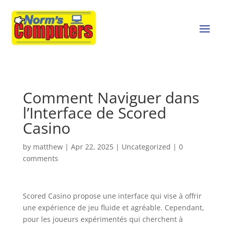
Comment Naviguer dans
l’Interface de Scored
Casino
by
matthew
|
Apr 22, 2025
|
Uncategorized
|
0
comments
Scored Casino propose une interface qui vise à offrir
une expérience de jeu fluide et agréable. Cependant,
pour les joueurs expérimentés qui cherchent à