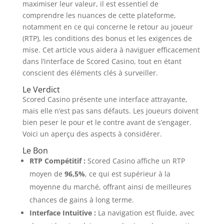
maximiser leur valeur, il est essentiel de
comprendre les nuances de cette plateforme,
notamment en ce qui concerne le retour au joueur
(RTP), les conditions des bonus et les exigences de
mise. Cet article vous aidera à naviguer efficacement
dans l’interface de Scored Casino, tout en étant
conscient des éléments clés à surveiller.
Le Verdict
Scored Casino présente une interface attrayante,
mais elle n’est pas sans défauts. Les joueurs doivent
bien peser le pour et le contre avant de s’engager.
Voici un aperçu des aspects à considérer.
Le Bon
RTP Compétitif :
Scored Casino affiche un RTP
moyen de
96,5%
, ce qui est supérieur à la
moyenne du marché, offrant ainsi de meilleures
chances de gains à long terme.
Interface Intuitive :
La navigation est fluide, avec