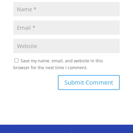
Save my name, email, and website in this
browser for the next time I comment.