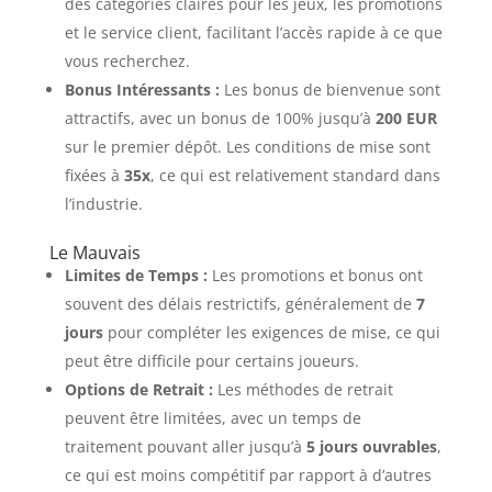
des catégories claires pour les jeux, les promotions
et le service client, facilitant l’accès rapide à ce que
vous recherchez.
Bonus Intéressants :
Les bonus de bienvenue sont
attractifs, avec un bonus de 100% jusqu’à
200 EUR
sur le premier dépôt. Les conditions de mise sont
fixées à
35x
, ce qui est relativement standard dans
l’industrie.
Le Mauvais
Limites de Temps :
Les promotions et bonus ont
souvent des délais restrictifs, généralement de
7
jours
pour compléter les exigences de mise, ce qui
peut être difficile pour certains joueurs.
Options de Retrait :
Les méthodes de retrait
peuvent être limitées, avec un temps de
traitement pouvant aller jusqu’à
5 jours ouvrables
,
ce qui est moins compétitif par rapport à d’autres