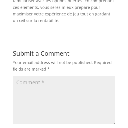
familiariser avec les options offertes. En comprenant
ces éléments, vous serez mieux préparé pour
maximiser votre expérience de jeu tout en gardant
un œil sur la rentabilité.
Submit a Comment
Your email address will not be published.
Required
fields are marked
*