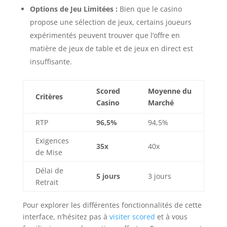
Options de Jeu Limitées :
Bien que le casino
propose une sélection de jeux, certains joueurs
expérimentés peuvent trouver que l’offre en
matière de jeux de table et de jeux en direct est
insuffisante.
Scored
Moyenne du
Critères
Casino
Marché
RTP
96,5%
94,5%
Exigences
35x
40x
de Mise
Délai de
5 jours
3 jours
Retrait
Pour explorer les différentes fonctionnalités de cette
interface, n’hésitez pas à
visiter scored
et à vous