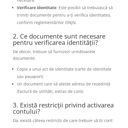
necesare.
Verificare identitate
: Este posibil să trebuiască să
trimiți documente pentru a-ți verifica identitatea,
conform reglementărilor ONJN.
2. Ce documente sunt necesare
pentru verificarea identității?
De obicei, trebuie să furnizezi următoarele
documente:
Copie a unui act de identitate (carte de identitate
sau pașaport)
Un document care să ateste adresa de reședință
(factură de utilități, extras de cont)
3. Există restricții privind activarea
contului?
Da, există câteva restricții de care trebuie să ții cont: