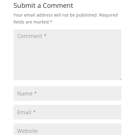
Submit a Comment
Your email address will not be published.
Required
fields are marked
*