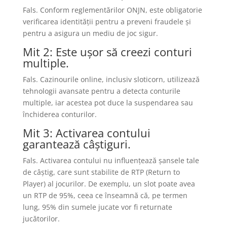
Fals. Conform reglementărilor ONJN, este obligatorie
verificarea identității pentru a preveni fraudele și
pentru a asigura un mediu de joc sigur.
Mit 2: Este ușor să creezi conturi
multiple.
Fals. Cazinourile online, inclusiv sloticorn, utilizează
tehnologii avansate pentru a detecta conturile
multiple, iar acestea pot duce la suspendarea sau
închiderea conturilor.
Mit 3: Activarea contului
garantează câștiguri.
Fals. Activarea contului nu influențează șansele tale
de câștig, care sunt stabilite de RTP (Return to
Player) al jocurilor. De exemplu, un slot poate avea
un RTP de 95%, ceea ce înseamnă că, pe termen
lung, 95% din sumele jucate vor fi returnate
jucătorilor.