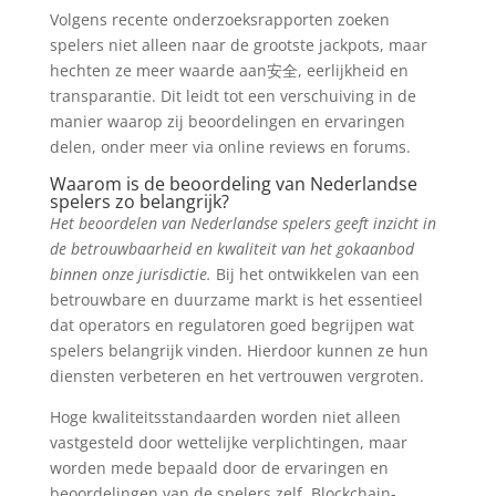
Volgens recente onderzoeksrapporten zoeken
spelers niet alleen naar de grootste jackpots, maar
hechten ze meer waarde aan安全, eerlijkheid en
transparantie. Dit leidt tot een verschuiving in de
manier waarop zij beoordelingen en ervaringen
delen, onder meer via online reviews en forums.
Waarom is de beoordeling van Nederlandse
spelers zo belangrijk?
Het beoordelen van Nederlandse spelers geeft inzicht in
de betrouwbaarheid en kwaliteit van het gokaanbod
binnen onze jurisdictie.
Bij het ontwikkelen van een
betrouwbare en duurzame markt is het essentieel
dat operators en regulatoren goed begrijpen wat
spelers belangrijk vinden. Hierdoor kunnen ze hun
diensten verbeteren en het vertrouwen vergroten.
Hoge kwaliteitsstandaarden worden niet alleen
vastgesteld door wettelijke verplichtingen, maar
worden mede bepaald door de ervaringen en
beoordelingen van de spelers zelf. Blockchain-