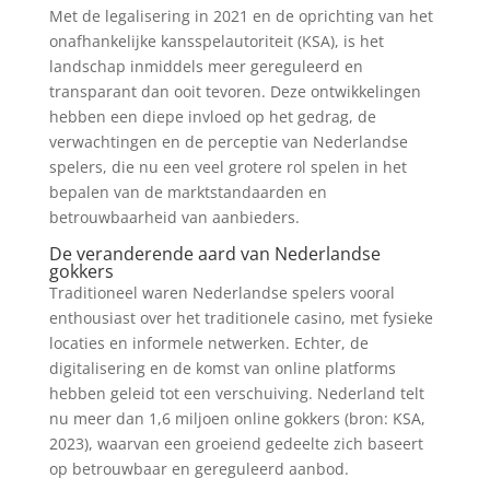
Met de legalisering in 2021 en de oprichting van het
onafhankelijke kansspelautoriteit (KSA), is het
landschap inmiddels meer gereguleerd en
transparant dan ooit tevoren. Deze ontwikkelingen
hebben een diepe invloed op het gedrag, de
verwachtingen en de perceptie van Nederlandse
spelers, die nu een veel grotere rol spelen in het
bepalen van de marktstandaarden en
betrouwbaarheid van aanbieders.
De veranderende aard van Nederlandse
gokkers
Traditioneel waren Nederlandse spelers vooral
enthousiast over het traditionele casino, met fysieke
locaties en informele netwerken. Echter, de
digitalisering en de komst van online platforms
hebben geleid tot een verschuiving. Nederland telt
nu meer dan 1,6 miljoen online gokkers (bron: KSA,
2023), waarvan een groeiend gedeelte zich baseert
op betrouwbaar en gereguleerd aanbod.