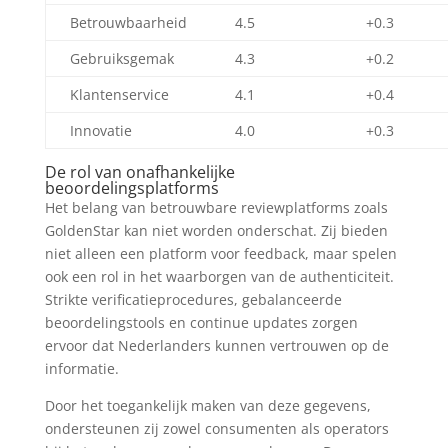
Betrouwbaarheid
4.5
+0.3
Gebruiksgemak
4.3
+0.2
Klantenservice
4.1
+0.4
Innovatie
4.0
+0.3
De rol van onafhankelijke
beoordelingsplatforms
Het belang van betrouwbare reviewplatforms zoals
GoldenStar kan niet worden onderschat. Zij bieden
niet alleen een platform voor feedback, maar spelen
ook een rol in het waarborgen van de authenticiteit.
Strikte verificatieprocedures, gebalanceerde
beoordelingstools en continue updates zorgen
ervoor dat Nederlanders kunnen vertrouwen op de
informatie.
Door het toegankelijk maken van deze gegevens,
ondersteunen zij zowel consumenten als operators