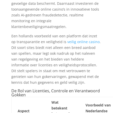
gevoelige data beschermt. Daarnaast investeren de
toonaangevende online casino’s in innovatieve tools
zoals AI-gedreven fraudedetectie, realtime
monitoring en integrale
klantenbeveiligingsmaatregelen.
Een hollands voorbeeld van een platform dat inzet
op transparantie en veiligheid is
veilig online casino
.
Dit soort sites biedt niet alleen een breed aanbod
van spellen, maar legt ook nadruk op het naleven
van regelgeving en het bieden van heldere
informatie over licenties en veiligheidsprotocollen.
Dit stelt spelers in staat om met vertrouwen te
genieten van hun gokervaringen, gewapend met de
kennis dat hun gegevens en geld veilig zijn.
De Rol van Licenties, Controle en Verantwoord
Gokken
Wat
Voorbeeld van
betekent
Aspect
Nederlandse