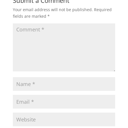
Submit a Comment
Your email address will not be published.
Required
fields are marked
*