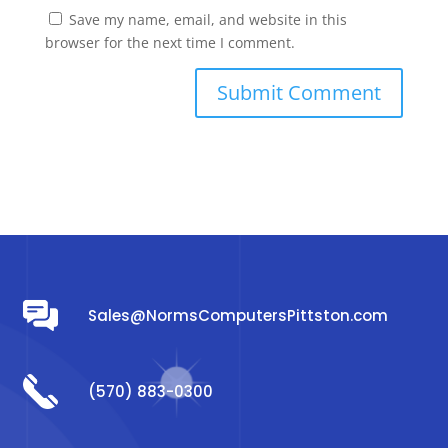
Save my name, email, and website in this
browser for the next time I comment.
Sales@NormsComputersPittston.com
(570) 883-0300