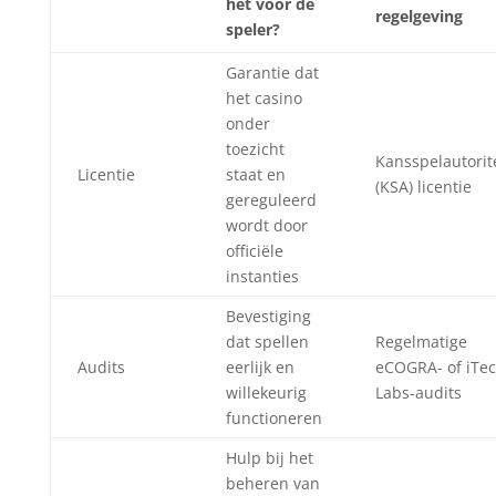
het voor de
regelgeving
speler?
Garantie dat
het casino
onder
toezicht
Kansspelautorit
Licentie
staat en
(KSA) licentie
gereguleerd
wordt door
officiële
instanties
Bevestiging
dat spellen
Regelmatige
Audits
eerlijk en
eCOGRA- of iTe
willekeurig
Labs-audits
functioneren
Hulp bij het
beheren van