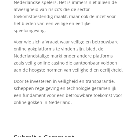
Nederlandse spelers. Het is immers niet alleen de
afwezigheid van risico’s die de sector
toekomstbestendig maakt, maar ook de inzet voor
het bieden van een veilige en eerlijke
speelomgeving.
Voor wie zich afvraagt waar veilige en betrouwbare
online gokplatforms te vinden zijn, biedt de
Nederlandstalige markt onder andere platforms
zoals veilig online casino die aantoonbaar voldoen
aan de hoogste normen van veiligheid en eerlijkheid.
Door te investeren in veiligheid en transparantie,
scheppen regelgeving en technologie gezamenlijk
een fundament voor een betrouwbare toekomst voor
online gokken in Nederland.