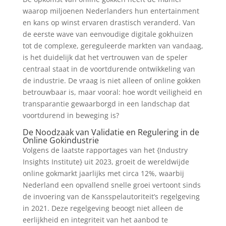
waarop miljoenen Nederlanders hun entertainment
en kans op winst ervaren drastisch veranderd. Van
de eerste wave van eenvoudige digitale gokhuizen
tot de complexe, gereguleerde markten van vandaag,
is het duidelijk dat het vertrouwen van de speler
centraal staat in de voortdurende ontwikkeling van
de industrie. De vraag is niet alleen of online gokken
betrouwbaar is, maar vooral: hoe wordt veiligheid en
transparantie gewaarborgd in een landschap dat
voortdurend in beweging is?
De Noodzaak van Validatie en Regulering in de
Online Gokindustrie
Volgens de laatste rapportages van het {Industry
Insights Institute} uit 2023, groeit de wereldwijde
online gokmarkt jaarlijks met circa 12%, waarbij
Nederland een opvallend snelle groei vertoont sinds
de invoering van de Kansspelautoriteit’s regelgeving
in 2021. Deze regelgeving beoogt niet alleen de
eerlijkheid en integriteit van het aanbod te