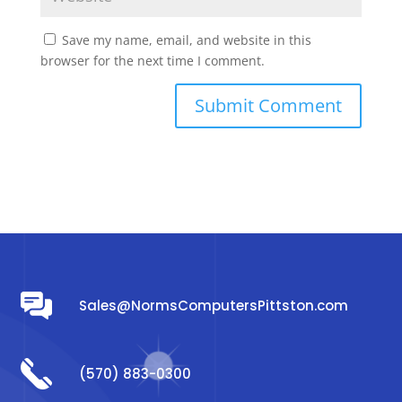
Save my name, email, and website in this
browser for the next time I comment.
Sales@NormsComputersPittston.com
(570) 883-0300