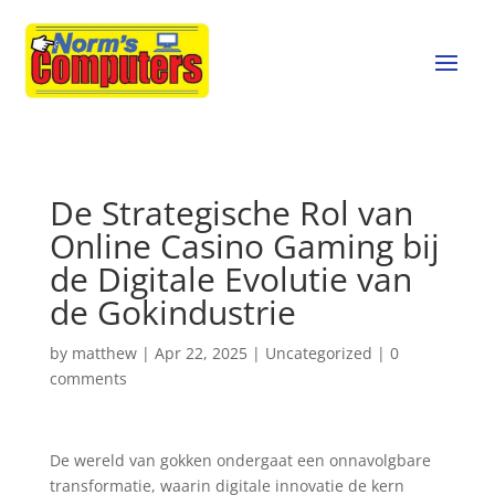
De Strategische Rol van
Online Casino Gaming bij
de Digitale Evolutie van
de Gokindustrie
by
matthew
|
Apr 22, 2025
|
Uncategorized
|
0
comments
De wereld van gokken ondergaat een onnavolgbare
transformatie, waarin digitale innovatie de kern