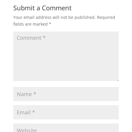
Submit a Comment
Your email address will not be published.
Required
fields are marked
*