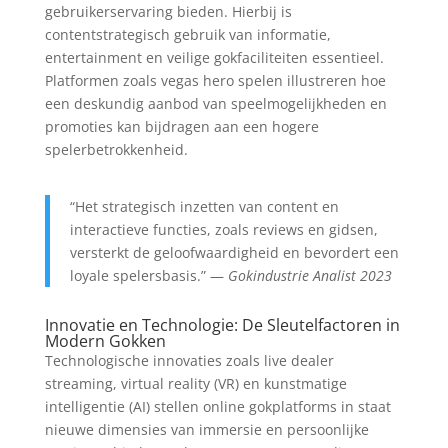
gebruikerservaring bieden. Hierbij is
contentstrategisch gebruik van informatie,
entertainment en veilige gokfaciliteiten essentieel.
Platformen zoals vegas hero spelen illustreren hoe
een deskundig aanbod van speelmogelijkheden en
promoties kan bijdragen aan een hogere
spelerbetrokkenheid.
“Het strategisch inzetten van content en
interactieve functies, zoals reviews en gidsen,
versterkt de geloofwaardigheid en bevordert een
loyale spelersbasis.” —
Gokindustrie Analist 2023
Innovatie en Technologie: De Sleutelfactoren in
Modern Gokken
Technologische innovaties zoals live dealer
streaming, virtual reality (VR) en kunstmatige
intelligentie (AI) stellen online gokplatforms in staat
nieuwe dimensies van immersie en persoonlijke