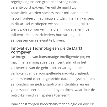
regelgeving en een groeiende vraag naar
verantwoord gokken. Terwijl de markt zich
ontwikkelt, worden spelers maar ook aanbieders
geconfronteerd met nieuwe uitdagingen en kansen.
In dit artikel verdiepen we ons in de belangrijkste
trends, de rol van veiligheid en innovatie, en hoe
influencers en marktleiders hun strategieën
aanpassen om relevant te blijven.
Innovatieve Technologieën die de Markt
Vormgeven
De integratie van kunstmatige intelligentie (AI) en
machine learning speelt een centrale rol in het
verbeteren van de gebruikerservaring en het
verhogen van de voorspellende nauwkeurigheid.
Ondersteund door uitgebreide data-analyse kunnen
aanbieders nu gedragspatronen identificeren en
gepersonaliseerde aanbiedingen doen, waardoor de
betrokkenheid van spelers toeneemt.
Daarnaast zorgen blockchain-technologie en diverse