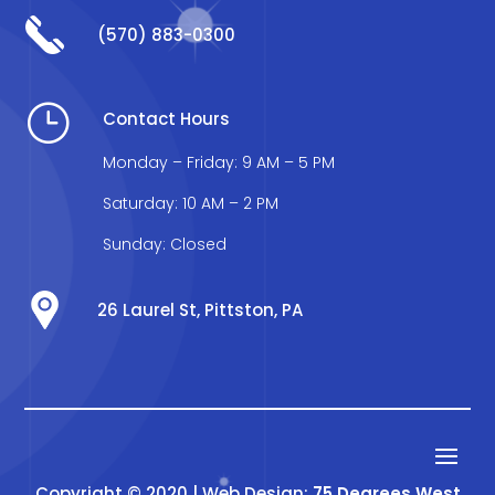
(570) 883-0300
}
Contact Hours
Monday – Friday: 9 AM – 5 PM
Saturday: 10 AM – 2 PM
Sunday: Closed
26 Laurel St, Pittston, PA
Copyright © 2020 | Web Design:
75 Degrees West