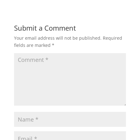
Submit a Comment
Your email address will not be published.
Required
fields are marked
*