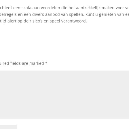
biedt een scala aan voordelen die het aantrekkelijk maken voor v
 spelregels en een divers aanbod van spellen, kunt u genieten van e
ltijd alert op de risico’s en speel verantwoord.
ired fields are marked
*