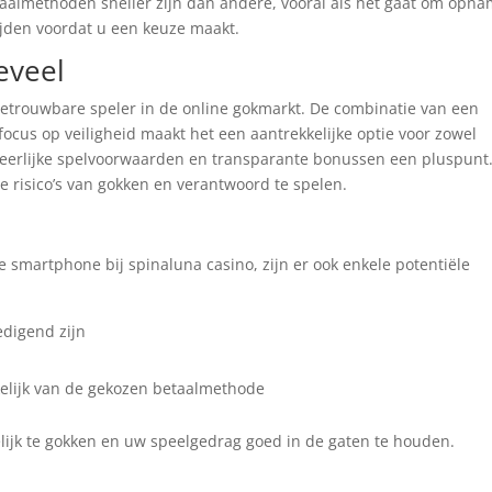
taalmethoden sneller zijn dan andere, vooral als het gaat om opn
tijden voordat u een keuze maakt.
eveel
betrouwbare speler in de online gokmarkt. De combinatie van een
focus op veiligheid maakt het een aantrekkelijke optie voor zowel
e eerlijke spelvoorwaarden en transparante bonussen een pluspunt
de risico’s van gokken en verantwoord te spelen.
 smartphone bij spinaluna casino, zijn er ook enkele potentiële
digend zijn
elijk van de gekozen betaalmethode
elijk te gokken en uw speelgedrag goed in de gaten te houden.