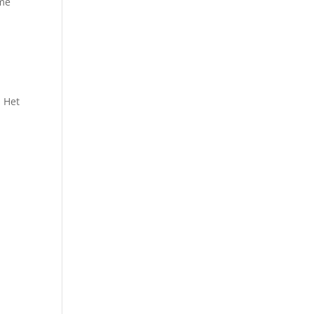
ame
. Het