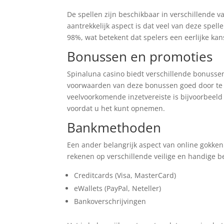
De spellen zijn beschikbaar in verschillende v
aantrekkelijk aspect is dat veel van deze spel
98%, wat betekent dat spelers een eerlijke k
Bonussen en promoties
Spinaluna casino biedt verschillende bonussen
voorwaarden van deze bonussen goed door te 
veelvoorkomende inzetvereiste is bijvoorbeel
voordat u het kunt opnemen.
Bankmethoden
Een ander belangrijk aspect van online gokken
rekenen op verschillende veilige en handige 
Creditcards (Visa, MasterCard)
eWallets (PayPal, Neteller)
Bankoverschrijvingen