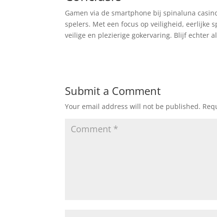
Gamen via de smartphone bij spinaluna casino 
spelers. Met een focus op veiligheid, eerlijke
veilige en plezierige gokervaring. Blijf echter a
Submit a Comment
Your email address will not be published.
Requ