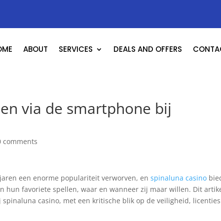
OME
ABOUT
SERVICES
DEALS AND OFFERS
CONTA
en via de smartphone bij
0 comments
jaren een enorme populariteit verworven, en
spinaluna casino
bie
hun favoriete spellen, waar en wanneer zij maar willen. Dit artik
pinaluna casino, met een kritische blik op de veiligheid, licentie