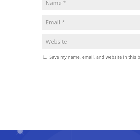
Save my name, email, and website in this 