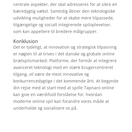
centrale aspekter, der skal adresseres for at sikre en
bæredygtig vækst. Samtidig åbner den teknologiske
udvikling muligheder for at skabe mere tilpassede,
tilgængelige og socialt integrerede spiloplevelser,
som kan appellere til bredere målgrupper.
Konklusion
Det er tydeligt, at innovation og strategisk tilpasning
er nøglen til at trives i det danske og globale online
brætspilsmarked. Platforme, der formår at integrere
avanceret teknologi med en stærk brugercentreret
tilgang, vil være de mest innovative og
konkurrencedygtige i det kommende årti. At begynde
din rejse med at start med at spille Tapnaro online
kan give en værdifuld forståelse for, hvordan
moderne online spil kan forandre vores måde at
underholde og socialisere os på.