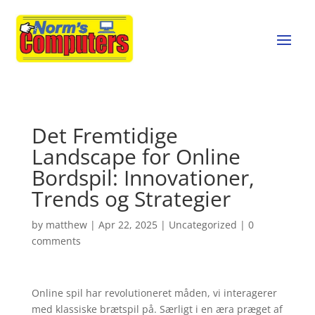
Det Fremtidige
Landscape for Online
Bordspil: Innovationer,
Trends og Strategier
by
matthew
|
Apr 22, 2025
|
Uncategorized
|
0
comments
Online spil har revolutioneret måden, vi interagerer
med klassiske brætspil på. Særligt i en æra præget af