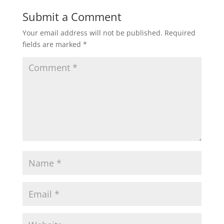
Submit a Comment
Your email address will not be published.
Required
fields are marked
*