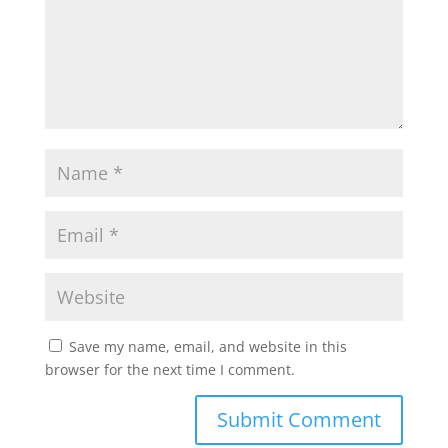
Save my name, email, and website in this
browser for the next time I comment.