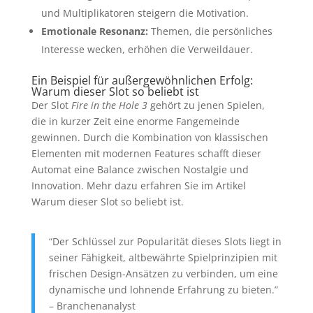
und Multiplikatoren steigern die Motivation.
Emotionale Resonanz:
Themen, die persönliches
Interesse wecken, erhöhen die Verweildauer.
Ein Beispiel für außergewöhnlichen Erfolg:
Warum dieser Slot so beliebt ist
Der Slot
Fire in the Hole 3
gehört zu jenen Spielen,
die in kurzer Zeit eine enorme Fangemeinde
gewinnen. Durch die Kombination von klassischen
Elementen mit modernen Features schafft dieser
Automat eine Balance zwischen Nostalgie und
Innovation. Mehr dazu erfahren Sie im Artikel
Warum dieser Slot so beliebt ist.
“Der Schlüssel zur Popularität dieses Slots liegt in
seiner Fähigkeit, altbewährte Spielprinzipien mit
frischen Design-Ansätzen zu verbinden, um eine
dynamische und lohnende Erfahrung zu bieten.”
– Branchenanalyst