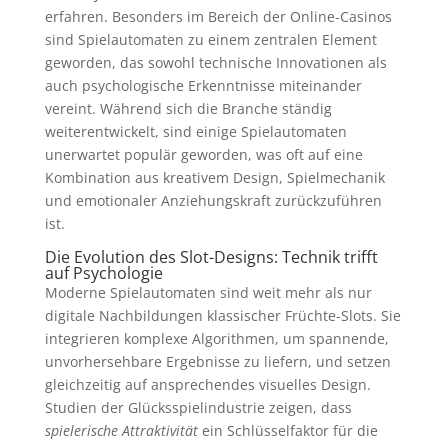
erfahren. Besonders im Bereich der Online-Casinos
sind Spielautomaten zu einem zentralen Element
geworden, das sowohl technische Innovationen als
auch psychologische Erkenntnisse miteinander
vereint. Während sich die Branche ständig
weiterentwickelt, sind einige Spielautomaten
unerwartet populär geworden, was oft auf eine
Kombination aus kreativem Design, Spielmechanik
und emotionaler Anziehungskraft zurückzuführen
ist.
Die Evolution des Slot-Designs: Technik trifft
auf Psychologie
Moderne Spielautomaten sind weit mehr als nur
digitale Nachbildungen klassischer Früchte-Slots. Sie
integrieren komplexe Algorithmen, um spannende,
unvorhersehbare Ergebnisse zu liefern, und setzen
gleichzeitig auf ansprechendes visuelles Design.
Studien der Glücksspielindustrie zeigen, dass
spielerische Attraktivität
ein Schlüsselfaktor für die