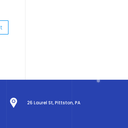
26 Laurel St, Pittston, PA