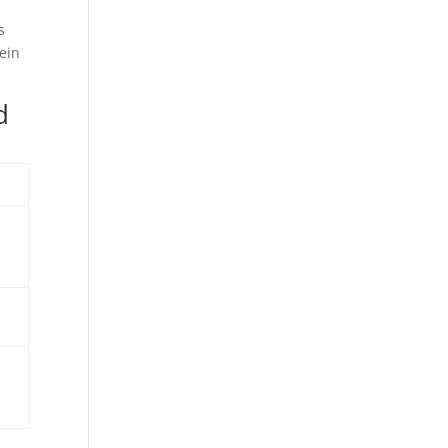
s
 ein
d