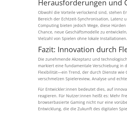
Herausforderungen und C
Obwohl die Vorteile verlockend sind, stehen 
Bereich der Echtzeit-Synchronisation, Latenz 
Computing bieten jedoch Wege, diese Hürden 
Chance, neue Geschäftsmodelle zu entwickeln
Vielzahl von Spielen ohne lokale Installationen
Fazit: Innovation durch Fle
Die zunehmende Akzeptanz und technologisch
markiert eine fundamentale Verschiebung in d
Flexibilität—ein Trend, der durch Dienste wie C
verschmelzen Spielereview, Analyse und echt
Für Entwickler:innen bedeutet dies, auf inno
reagieren. Für Nutzer:innen heißt es: Mehr Fre
browserbasierte Gaming nicht nur eine vorüb
Entwicklung, die die Zukunft des digitalen Sp