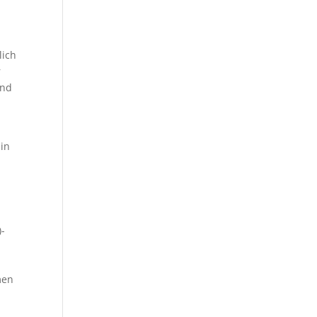
lich
r
und
 in
)-
men