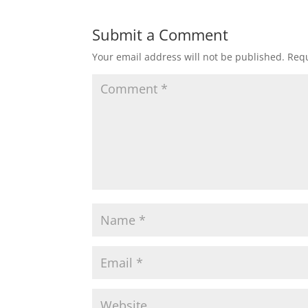
Submit a Comment
Your email address will not be published.
Requ