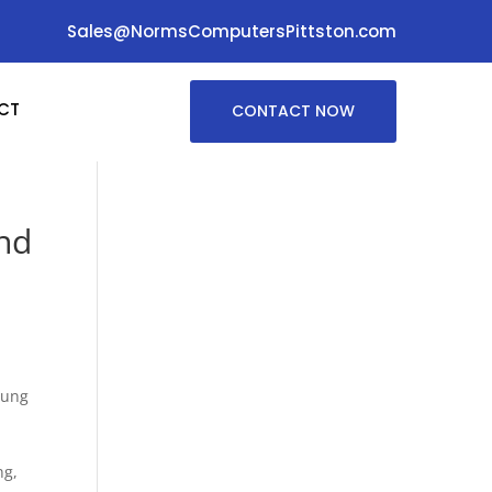
Sales@NormsComputersPittston.com
CT
CONTACT NOW
und
tung
ng,