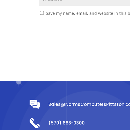
Save my name, email, and website in this 
Sales@NormsComputersPittston.
(570) 883-0300