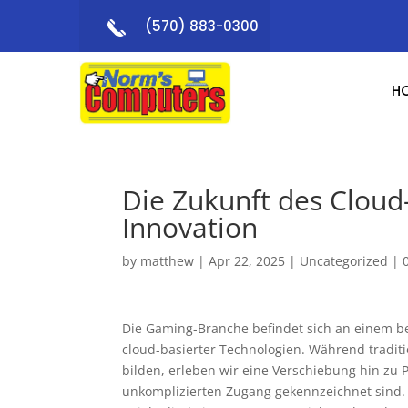
(570) 883-0300
H
Die Zukunft des Cloud-
Innovation
by
matthew
|
Apr 22, 2025
|
Uncategorized
|
Die Gaming-Branche befindet sich an einem 
cloud-basierter Technologien. Während traditi
bilden, erleben wir eine Verschiebung hin zu P
unkomplizierten Zugang gekennzeichnet sind.