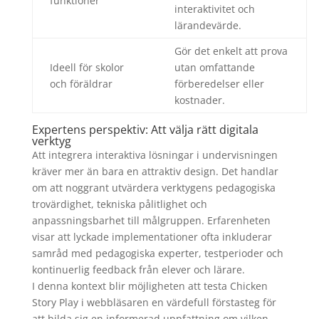
funktioner
interaktivitet och
lärandevärde.
Gör det enkelt att prova
Ideell för skolor
utan omfattande
och föräldrar
förberedelser eller
kostnader.
Expertens perspektiv: Att välja rätt digitala
verktyg
Att integrera interaktiva lösningar i undervisningen
kräver mer än bara en attraktiv design. Det handlar
om att noggrant utvärdera verktygens pedagogiska
trovärdighet, tekniska pålitlighet och
anpassningsbarhet till målgruppen. Erfarenheten
visar att lyckade implementationer ofta inkluderar
samråd med pedagogiska experter, testperioder och
kontinuerlig feedback från elever och lärare.
I denna kontext blir möjligheten att testa Chicken
Story Play i webbläsaren en värdefull förstasteg för
att bilda sig en informerad uppfattning om vilken