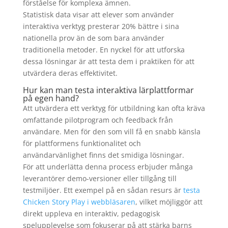
förståelse för komplexa ämnen.
Statistisk data visar att elever som använder
interaktiva verktyg presterar 20% bättre i sina
nationella prov än de som bara använder
traditionella metoder. En nyckel för att utforska
dessa lösningar är att testa dem i praktiken för att
utvärdera deras effektivitet.
Hur kan man testa interaktiva lärplattformar
på egen hand?
Att utvärdera ett verktyg för utbildning kan ofta kräva
omfattande pilotprogram och feedback från
användare. Men för den som vill få en snabb känsla
för plattformens funktionalitet och
användarvänlighet finns det smidiga lösningar.
För att underlätta denna process erbjuder många
leverantörer demo-versioner eller tillgång till
testmiljöer. Ett exempel på en sådan resurs är
testa
Chicken Story Play i webbläsaren
, vilket möjliggör att
direkt uppleva en interaktiv, pedagogisk
spelupplevelse som fokuserar på att stärka barns