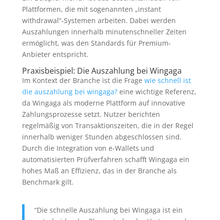
Plattformen, die mit sogenannten „instant
withdrawal“-Systemen arbeiten. Dabei werden
Auszahlungen innerhalb minutenschneller Zeiten
ermöglicht, was den Standards für Premium-
Anbieter entspricht.
Praxisbeispiel: Die Auszahlung bei Wingaga
Im Kontext der Branche ist die Frage
wie schnell ist
die auszahlung bei wingaga?
eine wichtige Referenz,
da Wingaga als moderne Plattform auf innovative
Zahlungsprozesse setzt. Nutzer berichten
regelmäßig von Transaktionszeiten, die in der Regel
innerhalb weniger Stunden abgeschlossen sind.
Durch die Integration von e-Wallets und
automatisierten Prüfverfahren schafft Wingaga ein
hohes Maß an Effizienz, das in der Branche als
Benchmark gilt.
“Die schnelle Auszahlung bei Wingaga ist ein