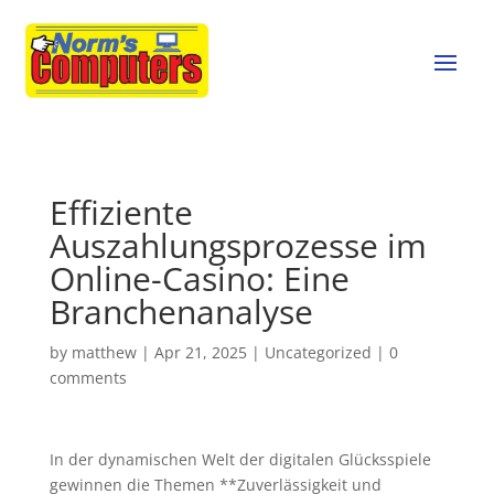
Effiziente
Auszahlungsprozesse im
Online-Casino: Eine
Branchenanalyse
by
matthew
|
Apr 21, 2025
|
Uncategorized
|
0
comments
In der dynamischen Welt der digitalen Glücksspiele
gewinnen die Themen **Zuverlässigkeit und