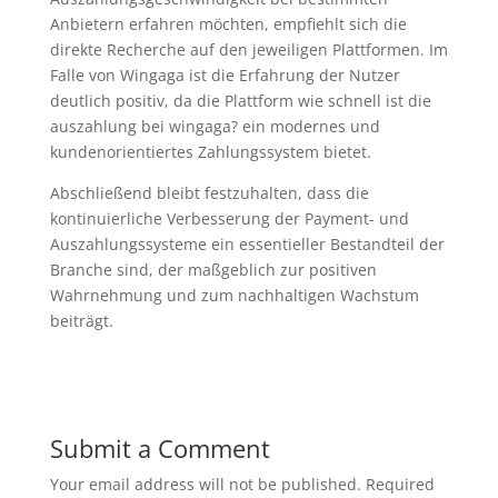
Anbietern erfahren möchten, empfiehlt sich die
direkte Recherche auf den jeweiligen Plattformen. Im
Falle von Wingaga ist die Erfahrung der Nutzer
deutlich positiv, da die Plattform wie schnell ist die
auszahlung bei wingaga? ein modernes und
kundenorientiertes Zahlungssystem bietet.
Abschließend bleibt festzuhalten, dass die
kontinuierliche Verbesserung der Payment- und
Auszahlungssysteme ein essentieller Bestandteil der
Branche sind, der maßgeblich zur positiven
Wahrnehmung und zum nachhaltigen Wachstum
beiträgt.
Submit a Comment
Your email address will not be published.
Required