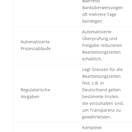
während
Banküberweisungen
oft mehrere Tage
benötigen.
Automatisierte
Überprüfung und
Automatisierte
Freigabe reduzieren
Prozessabläufe
Bearbeitungszeiten
erheblich.
Legt Grenzen für die
Bearbeitungszeiten
fest; z.B. in
Regulatorische
Deutschland gelten
Vorgaben
bestimmte Fristen,
die einzuhalten sind,
um Transparenz zu
gewährleisten.
Komplexe