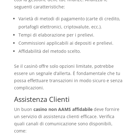
seguenti caratteristiche:
Varietà di metodi di pagamento (carte di credito,
portafogli elettronici, criptovalute, ecc.).
Tempi di elaborazione per i prelievi.
Commissioni applicabili ai depositi e prelievi.
Affidabilità del metodo scelto.
Se il casinò offre solo opzioni limitate, potrebbe
essere un segnale d’allerta. È fondamentale che tu
possa effettuare transazioni in modo sicuro e senza
complicazioni.
Assistenza Clienti
Un buon
casino non AAMS affidabile
deve fornire
un servizio di assistenza clienti efficace. Verifica
quali canali di comunicazione sono disponibili,
come: