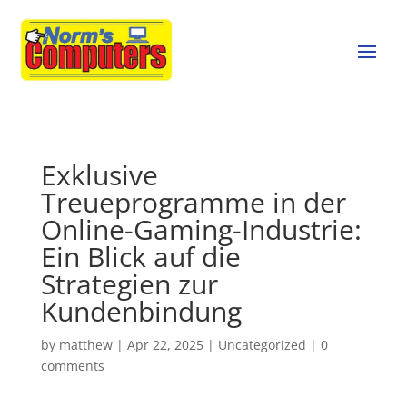
Exklusive
Treueprogramme in der
Online-Gaming-Industrie:
Ein Blick auf die
Strategien zur
Kundenbindung
by
matthew
|
Apr 22, 2025
|
Uncategorized
|
0
comments