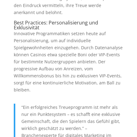
den Eindruck vermitteln, ihre Treue werde
anerkannt und belohnt.
Best Practices: Personalisierung und
Exklusivität
Innovative Programmatiken setzen heute auf
Personalisierung, um auf individuelle
Spielgewohnheiten einzugehen. Durch Datenanalyse
können Casinos etwa spezielle Boni oder VIP-Events
für bestimmte Nutzergruppen anbieten. Der
progressive Aufbau von Anreizen, vom
Willkommensbonus bis hin zu exklusiven VIP-Events,
sorgt für eine kontinuierliche Motivation, am Ball zu
bleiben.
“Ein erfolgreiches Treueprogramm ist mehr als
nur ein Punktesystem – es schafft eine exklusive
Gemeinschaft, die den Spielern das Gefühl gibt,
wirklich geschätzt zu werden.” –
Branchenexperte für digitales Marketing im