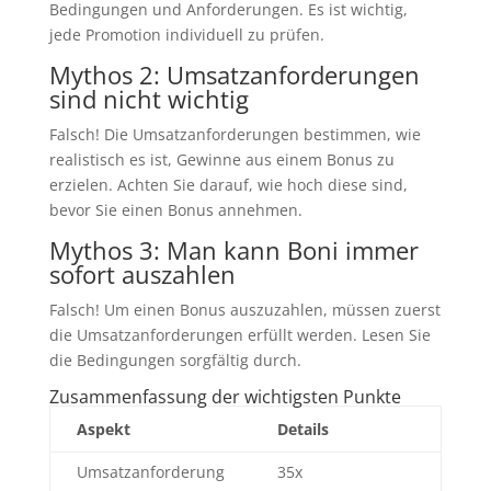
Bedingungen und Anforderungen. Es ist wichtig,
jede Promotion individuell zu prüfen.
Mythos 2: Umsatzanforderungen
sind nicht wichtig
Falsch! Die Umsatzanforderungen bestimmen, wie
realistisch es ist, Gewinne aus einem Bonus zu
erzielen. Achten Sie darauf, wie hoch diese sind,
bevor Sie einen Bonus annehmen.
Mythos 3: Man kann Boni immer
sofort auszahlen
Falsch! Um einen Bonus auszuzahlen, müssen zuerst
die Umsatzanforderungen erfüllt werden. Lesen Sie
die Bedingungen sorgfältig durch.
Zusammenfassung der wichtigsten Punkte
Aspekt
Details
Umsatzanforderung
35x