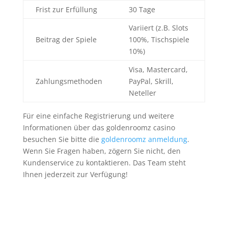
Frist zur Erfüllung
30 Tage
Variiert (z.B. Slots
Beitrag der Spiele
100%, Tischspiele
10%)
Visa, Mastercard,
Zahlungsmethoden
PayPal, Skrill,
Neteller
Für eine einfache Registrierung und weitere
Informationen über das goldenroomz casino
besuchen Sie bitte die
goldenroomz anmeldung
.
Wenn Sie Fragen haben, zögern Sie nicht, den
Kundenservice zu kontaktieren. Das Team steht
Ihnen jederzeit zur Verfügung!