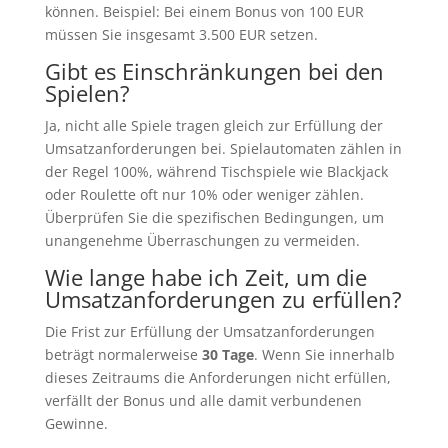
können. Beispiel: Bei einem Bonus von 100 EUR
müssen Sie insgesamt 3.500 EUR setzen.
Gibt es Einschränkungen bei den
Spielen?
Ja, nicht alle Spiele tragen gleich zur Erfüllung der
Umsatzanforderungen bei. Spielautomaten zählen in
der Regel 100%, während Tischspiele wie Blackjack
oder Roulette oft nur 10% oder weniger zählen.
Überprüfen Sie die spezifischen Bedingungen, um
unangenehme Überraschungen zu vermeiden.
Wie lange habe ich Zeit, um die
Umsatzanforderungen zu erfüllen?
Die Frist zur Erfüllung der Umsatzanforderungen
beträgt normalerweise
30 Tage
. Wenn Sie innerhalb
dieses Zeitraums die Anforderungen nicht erfüllen,
verfällt der Bonus und alle damit verbundenen
Gewinne.