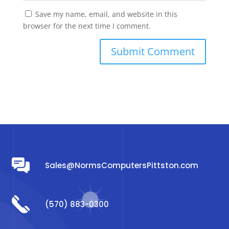
Save my name, email, and website in this
browser for the next time I comment.
Sales@NormsComputersPittston.com
(570) 883-0300