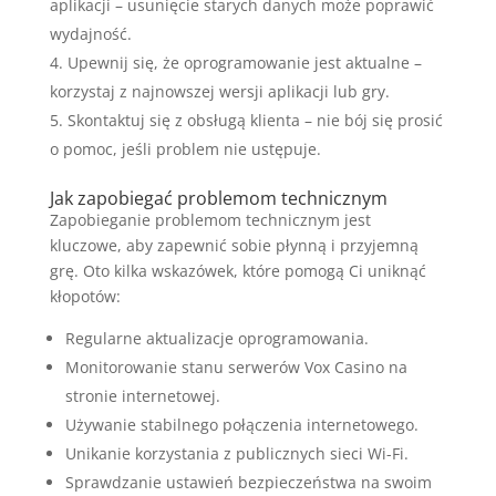
aplikacji – usunięcie starych danych może poprawić
wydajność.
Upewnij się, że oprogramowanie jest aktualne –
korzystaj z najnowszej wersji aplikacji lub gry.
Skontaktuj się z obsługą klienta – nie bój się prosić
o pomoc, jeśli problem nie ustępuje.
Jak zapobiegać problemom technicznym
Zapobieganie problemom technicznym jest
kluczowe, aby zapewnić sobie płynną i przyjemną
grę. Oto kilka wskazówek, które pomogą Ci uniknąć
kłopotów:
Regularne aktualizacje oprogramowania.
Monitorowanie stanu serwerów Vox Casino na
stronie internetowej.
Używanie stabilnego połączenia internetowego.
Unikanie korzystania z publicznych sieci Wi-Fi.
Sprawdzanie ustawień bezpieczeństwa na swoim