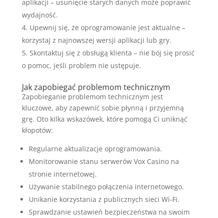
aplikacji – usunięcie starych danych może poprawić
wydajność.
Upewnij się, że oprogramowanie jest aktualne –
korzystaj z najnowszej wersji aplikacji lub gry.
Skontaktuj się z obsługą klienta – nie bój się prosić
o pomoc, jeśli problem nie ustępuje.
Jak zapobiegać problemom technicznym
Zapobieganie problemom technicznym jest
kluczowe, aby zapewnić sobie płynną i przyjemną
grę. Oto kilka wskazówek, które pomogą Ci uniknąć
kłopotów:
Regularne aktualizacje oprogramowania.
Monitorowanie stanu serwerów Vox Casino na
stronie internetowej.
Używanie stabilnego połączenia internetowego.
Unikanie korzystania z publicznych sieci Wi-Fi.
Sprawdzanie ustawień bezpieczeństwa na swoim