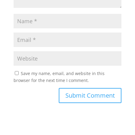
Save my name, email, and website in this
browser for the next time I comment.