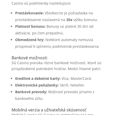
Casino sú podmienky nasledujúce:
Prestávkovanie:
Všeobecne je požiadavka na
prestávkovanie nastavená na
35x
výšku bonusu.
Platnosť bonusu:
Bonusy sú platné 30 dní od
aktivácie, po čom prepadnú.
Obmedzené hry:
Niektoré automaty nemusia
prispievať k splneniu podmienok prestávkovania.
Bankové možnosti
SG Casino ponúka rôzne bankové možnosti, ktoré sú
prispôsobené potrebám hráčov. Medzi hlavné patrí:
Kreditné a debetné karty:
Visa, MasterCard.
Elektronické peňaženky:
Skrill, Neteller.
Bankové prevody:
Možnosť prevodu priamo z
bankového účtu.
Mobilná verzia a užívateľská skúsenosť
Mobilná verzia SG Casino je optimalizovaná pre