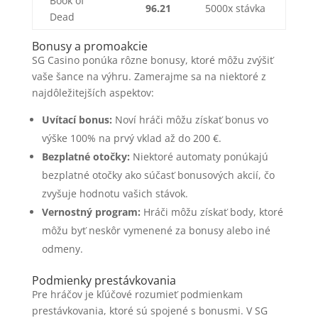
Book of
96.21
5000x stávka
Dead
Bonusy a promoakcie
SG Casino ponúka rôzne bonusy, ktoré môžu zvýšiť
vaše šance na výhru. Zamerajme sa na niektoré z
najdôležitejších aspektov:
Uvítací bonus:
Noví hráči môžu získať bonus vo
výške 100% na prvý vklad až do 200 €.
Bezplatné otočky:
Niektoré automaty ponúkajú
bezplatné otočky ako súčasť bonusových akcií, čo
zvyšuje hodnotu vašich stávok.
Vernostný program:
Hráči môžu získať body, ktoré
môžu byť neskôr vymenené za bonusy alebo iné
odmeny.
Podmienky prestávkovania
Pre hráčov je kľúčové rozumieť podmienkam
prestávkovania, ktoré sú spojené s bonusmi. V SG