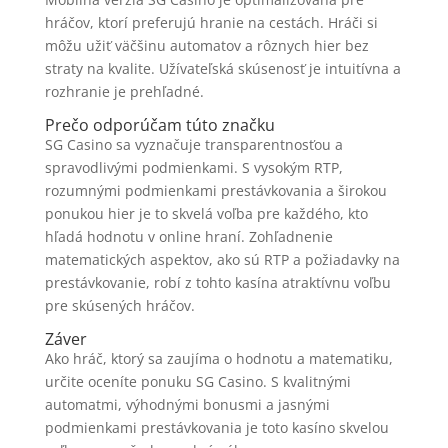
hráčov, ktorí preferujú hranie na cestách. Hráči si
môžu užiť väčšinu automatov a rôznych hier bez
straty na kvalite. Užívateľská skúsenosť je intuitívna a
rozhranie je prehľadné.
Prečo odporúčam túto značku
SG Casino sa vyznačuje transparentnosťou a
spravodlivými podmienkami. S vysokým RTP,
rozumnými podmienkami prestávkovania a širokou
ponukou hier je to skvelá voľba pre každého, kto
hľadá hodnotu v online hraní. Zohľadnenie
matematických aspektov, ako sú RTP a požiadavky na
prestávkovanie, robí z tohto kasína atraktívnu voľbu
pre skúsených hráčov.
Záver
Ako hráč, ktorý sa zaujíma o hodnotu a matematiku,
určite oceníte ponuku SG Casino. S kvalitnými
automatmi, výhodnými bonusmi a jasnými
podmienkami prestávkovania je toto kasíno skvelou