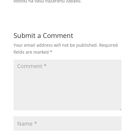
voľbou na vašu hazardnú zábavu.
Submit a Comment
Your email address will not be published.
Required
fields are marked
*