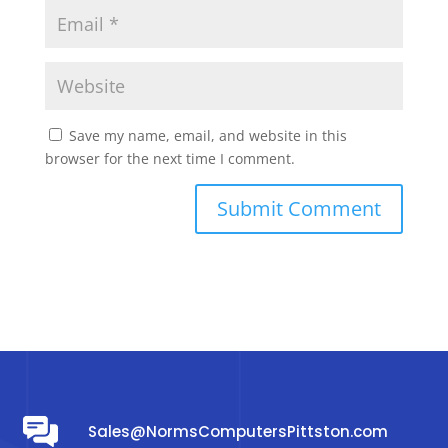
Save my name, email, and website in this
browser for the next time I comment.
Sales@NormsComputersPittston.com