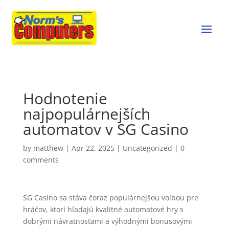
Hodnotenie
najpopulárnejších
automatov v SG Casino
by
matthew
|
Apr 22, 2025
|
Uncategorized
|
0
comments
SG Casino sa stáva čoraz populárnejšou voľbou pre
hráčov, ktorí hľadajú kvalitné automatové hry s
dobrými návratnosťami a výhodnými bonusovými