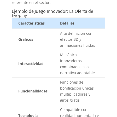
referente en el sector.
Ejemplo de Juego Innovador: La Oferta de
Evoplay
Características
Detalles
Alta definición con
Gráficos
efectos 3D y
animaciones fluidas
Mecánicas
innovadoras
Interactividad
combinadas con
narrativa adaptable
Funciones de
bonificación únicas,
Funcionalidades
multiplicadores y
giros gratis
Compatible con
Tecnología
realidad aumentada y