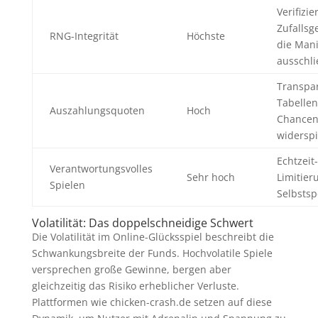
Verifizie
Zufallsg
RNG-Integrität
Höchste
die Mani
ausschl
Transpar
Tabellen
Auszahlungsquoten
Hoch
Chancen 
widersp
Echtzeit-
Verantwortungsvolles
Sehr hoch
Limitier
Spielen
Selbstsp
Volatilität: Das doppelschneidige Schwert
Die Volatilität im Online-Glücksspiel beschreibt die
Schwankungsbreite der Funds. Hochvolatile Spiele
versprechen große Gewinne, bergen aber
gleichzeitig das Risiko erheblicher Verluste.
Plattformen wie chicken-crash.de setzen auf diese