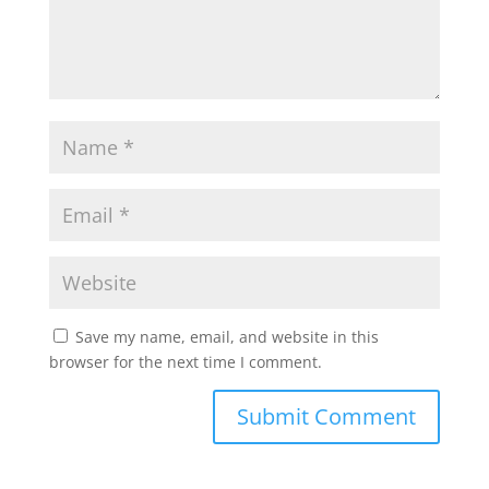
Save my name, email, and website in this
browser for the next time I comment.