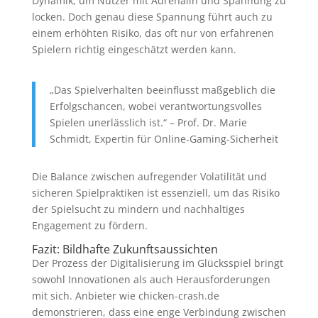
Dynamik, um Nutzer mit Adrenalin und Spannung zu
locken. Doch genau diese Spannung führt auch zu
einem erhöhten Risiko, das oft nur von erfahrenen
Spielern richtig eingeschätzt werden kann.
„Das Spielverhalten beeinflusst maßgeblich die
Erfolgschancen, wobei verantwortungsvolles
Spielen unerlässlich ist.“ – Prof. Dr. Marie
Schmidt, Expertin für Online-Gaming-Sicherheit
Die Balance zwischen aufregender Volatilität und
sicheren Spielpraktiken ist essenziell, um das Risiko
der Spielsucht zu mindern und nachhaltiges
Engagement zu fördern.
Fazit: Bildhafte Zukunftsaussichten
Der Prozess der Digitalisierung im Glücksspiel bringt
sowohl Innovationen als auch Herausforderungen
mit sich. Anbieter wie chicken-crash.de
demonstrieren, dass eine enge Verbindung zwischen