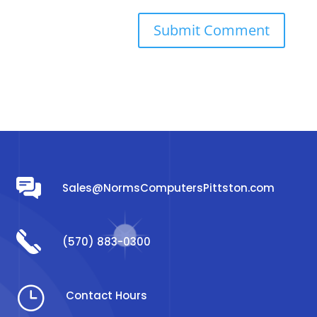
Sales@NormsComputersPittston.com
(570) 883-0300
}
Contact Hours