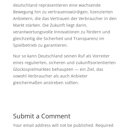
deutschland repräsentieren eine wachsende
Bewegung hin zu vertrauenswürdigen, lizenzierten
Anbietern, die das Vertrauen der Verbraucher in den
Markt stärken. Die Zukunft liegt darin,
verantwortungsvolle Innovationen zu fördern und
gleichzeitig die Sicherheit und Transparenz im
Spielbetrieb zu garantieren.
Nur so kann Deutschland seinen Ruf als Vorreiter
eines regulierten, sicheren und zukunftsorientierten
Glücksspielmarktes behaupten — ein Ziel, das
sowohl Verbraucher als auch Anbieter
gleichermaßen anstreben sollten.
Submit a Comment
Your email address will not be published.
Required