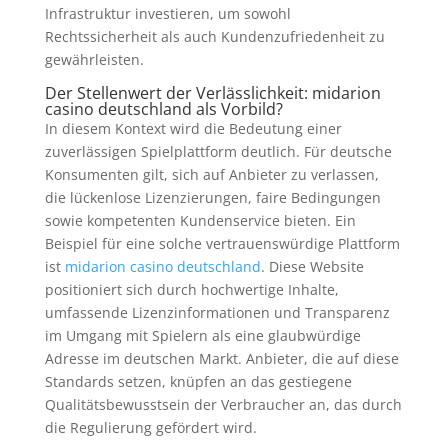
Infrastruktur investieren, um sowohl
Rechtssicherheit als auch Kundenzufriedenheit zu
gewährleisten.
Der Stellenwert der Verlässlichkeit: midarion
casino deutschland als Vorbild?
In diesem Kontext wird die Bedeutung einer
zuverlässigen Spielplattform deutlich. Für deutsche
Konsumenten gilt, sich auf Anbieter zu verlassen,
die lückenlose Lizenzierungen, faire Bedingungen
sowie kompetenten Kundenservice bieten. Ein
Beispiel für eine solche vertrauenswürdige Plattform
ist
midarion casino deutschland
. Diese Website
positioniert sich durch hochwertige Inhalte,
umfassende Lizenzinformationen und Transparenz
im Umgang mit Spielern als eine glaubwürdige
Adresse im deutschen Markt. Anbieter, die auf diese
Standards setzen, knüpfen an das gestiegene
Qualitätsbewusstsein der Verbraucher an, das durch
die Regulierung gefördert wird.