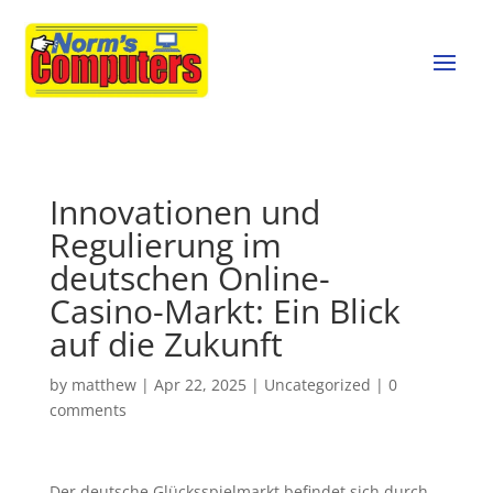
Innovationen und
Regulierung im
deutschen Online-
Casino-Markt: Ein Blick
auf die Zukunft
by
matthew
|
Apr 22, 2025
|
Uncategorized
|
0
comments
Der deutsche Glücksspielmarkt befindet sich durch