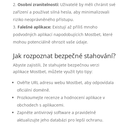
Osobní zranitelnosti:
Uživatelé by měli chránit své
zařízení a používat silná hesla, aby minimalizovali
riziko neoprávněného přístupu.
Falešné aplikace:
Existují až příliš mnoho
podvodných aplikací napodobujících Mostbet, které
mohou potenciálně ohrozit vaše údaje.
Jak rozpoznat bezpečné stahování?
Abyste zajistili, že stahujete bezpečnou verzi
aplikace Mostbet, můžete využít tyto tipy:
Ověřte URL adresu webu Mostbet, aby odpovídala
oficiální doméně.
Prozkoumejte recenze a hodnocení aplikace v
obchodech s aplikacemi.
Zapněte antivirový software a pravidelně
aktualizujte jeho databázi pro lepší ochranu.