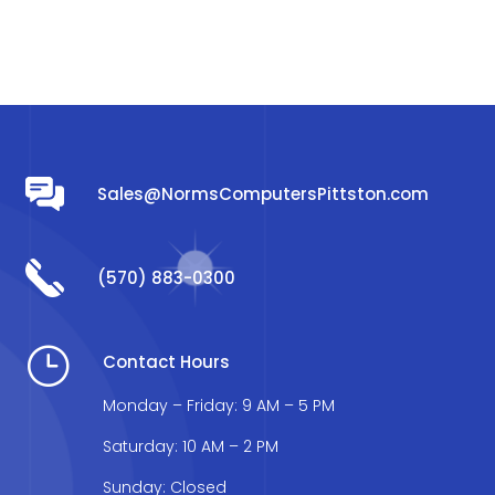
Sales@NormsComputersPittston.com
(570) 883-0300
}
Contact Hours
Monday – Friday: 9 AM – 5 PM
Saturday: 10 AM – 2 PM
Sunday: Closed