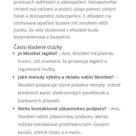
procesech ověřování a zabezpečení. Nezapomeňte
chránit svá zařízení a osobní údaje pomocí silných
hesel a dostupného zabezpečení. S ohledem na
zmiňovaná opatření budete mít mnohem větší
jistotu, že vaše zkušenost s Mostbet bude
bezproblémová a bezpečná.
Často kladené otázky
Je Mostbet legální?
– Ano, Mostbet má platnou
licenci, což znamená, že provozuje legální a
regulované služby.
Jaké metody výběru a vkladu nabízí Mostbet?
–
Mostbet podporuje různé platební metody, včetně
kreditních karet, elektronických peněženek a
bankovních převodů.
Mohu kontaktovat zákaznickou podporu?
– Ano,
Mostbet nabízí zákaznickou podporu, kterou
můžete kontaktovat prostřednictvím různých
kanálů, včetně chatu a e-mailu.