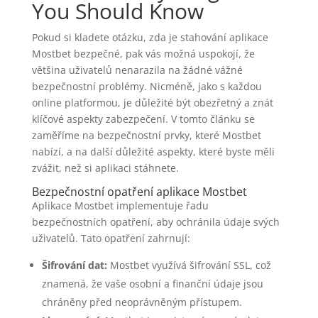
You Should Know
Pokud si kladete otázku, zda je stahování aplikace
Mostbet bezpečné, pak vás možná uspokojí, že
většina uživatelů nenarazila na žádné vážné
bezpečnostní problémy. Nicméně, jako s každou
online platformou, je důležité být obezřetný a znát
klíčové aspekty zabezpečení. V tomto článku se
zaměříme na bezpečnostní prvky, které Mostbet
nabízí, a na další důležité aspekty, které byste měli
zvážit, než si aplikaci stáhnete.
Bezpečnostní opatření aplikace Mostbet
Aplikace Mostbet implementuje řadu
bezpečnostních opatření, aby ochránila údaje svých
uživatelů. Tato opatření zahrnují:
Šifrování dat:
Mostbet využívá šifrování SSL, což
znamená, že vaše osobní a finanční údaje jsou
chráněny před neoprávněným přístupem.