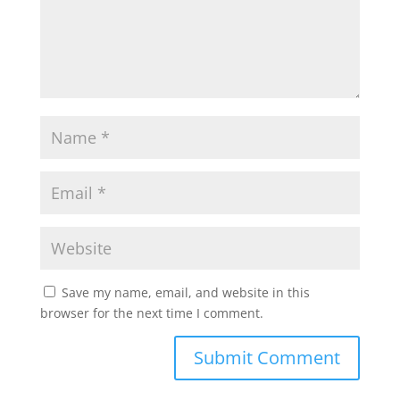
Save my name, email, and website in this
browser for the next time I comment.