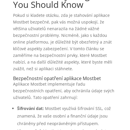
You Should Know
Pokud si kladete otázku, zda je stahování aplikace
Mostbet bezpečné, pak vás možná uspokojí, že
většina uživatelů nenarazila na žádné vážné
bezpečnostní problémy. Nicméně, jako s každou
online platformou, je důležité být obezřetný a znát
klíčové aspekty zabezpečení. V tomto článku se
zaměříme na bezpečnostní prvky, které Mostbet
nabízí, a na další důležité aspekty, které byste měli
zvážit, než si aplikaci stáhnete.
Bezpečnostní opatření aplikace Mostbet
Aplikace Mostbet implementuje řadu
bezpečnostních opatření, aby ochránila údaje svých
uživatelů. Tato opatření zahrnují:
Šifrování dat:
Mostbet využívá šifrování SSL, což
znamená, že vaše osobní a finanční údaje jsou
chráněny před neoprávněným přístupem.