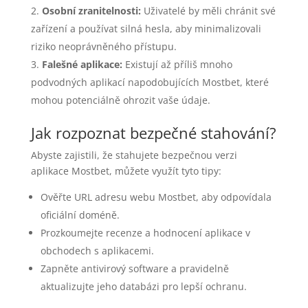
Osobní zranitelnosti:
Uživatelé by měli chránit své
zařízení a používat silná hesla, aby minimalizovali
riziko neoprávněného přístupu.
Falešné aplikace:
Existují až příliš mnoho
podvodných aplikací napodobujících Mostbet, které
mohou potenciálně ohrozit vaše údaje.
Jak rozpoznat bezpečné stahování?
Abyste zajistili, že stahujete bezpečnou verzi
aplikace Mostbet, můžete využít tyto tipy:
Ověřte URL adresu webu Mostbet, aby odpovídala
oficiální doméně.
Prozkoumejte recenze a hodnocení aplikace v
obchodech s aplikacemi.
Zapněte antivirový software a pravidelně
aktualizujte jeho databázi pro lepší ochranu.