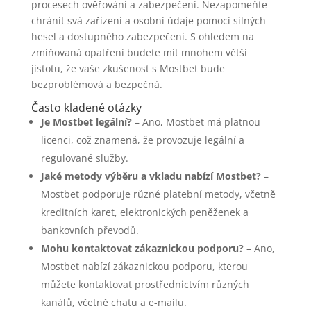
procesech ověřování a zabezpečení. Nezapomeňte
chránit svá zařízení a osobní údaje pomocí silných
hesel a dostupného zabezpečení. S ohledem na
zmiňovaná opatření budete mít mnohem větší
jistotu, že vaše zkušenost s Mostbet bude
bezproblémová a bezpečná.
Často kladené otázky
Je Mostbet legální?
– Ano, Mostbet má platnou
licenci, což znamená, že provozuje legální a
regulované služby.
Jaké metody výběru a vkladu nabízí Mostbet?
–
Mostbet podporuje různé platební metody, včetně
kreditních karet, elektronických peněženek a
bankovních převodů.
Mohu kontaktovat zákaznickou podporu?
– Ano,
Mostbet nabízí zákaznickou podporu, kterou
můžete kontaktovat prostřednictvím různých
kanálů, včetně chatu a e-mailu.