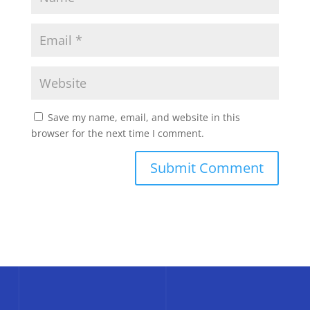
Save my name, email, and website in this
browser for the next time I comment.