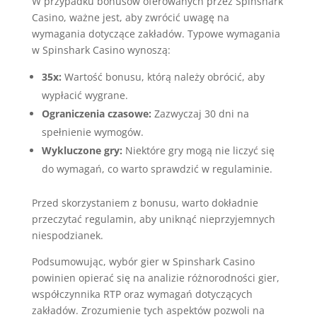
W przypadku bonusów oferowanych przez Spinshark
Casino, ważne jest, aby zwrócić uwagę na
wymagania dotyczące zakładów. Typowe wymagania
w Spinshark Casino wynoszą:
35x:
Wartość bonusu, którą należy obrócić, aby
wypłacić wygrane.
Ograniczenia czasowe:
Zazwyczaj 30 dni na
spełnienie wymogów.
Wykluczone gry:
Niektóre gry mogą nie liczyć się
do wymagań, co warto sprawdzić w regulaminie.
Przed skorzystaniem z bonusu, warto dokładnie
przeczytać regulamin, aby uniknąć nieprzyjemnych
niespodzianek.
Podsumowując, wybór gier w Spinshark Casino
powinien opierać się na analizie różnorodności gier,
współczynnika RTP oraz wymagań dotyczących
zakładów. Zrozumienie tych aspektów pozwoli na