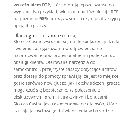
wskaźnikiem RTP
, które oferują lepsze szanse na
wygraną. Na przykład, wiele automatów oferuje RTP
na poziomie
96%
lub wyższym, co czyni je atrakcyjną
opcją dla graczy.
Dlaczego polecam tę markę
Slotoro Casino wyróżnia się na tle konkurencji dzięki
swojemu zaangażowaniu w odpowiedzialne
hazardowanie oraz profesjonalnemu podejściu do
obsługi klienta. Oferowane narzędzia do
samokontroli, przejrzyste zasady dotyczące limitów
oraz dostęp do pomocy sprawiają, że jest to miejsce,
gdzie zarówno nowicjusze, jak i doświadczeni gracze
mogą czuć się bezpiecznie. W połączeniu z
ekskluzywnymi grami i atrakcyjnymi bonusami,
Slotoro Casino jest rekomendowane dla osób, które
szukają jakościowego doświadczenia w hazardzie.