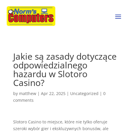
Jakie są zasady dotyczące
odpowiedzialnego
hazardu w Slotoro
Casino?
by
matthew
|
Apr 22, 2025
|
Uncategorized
|
0
comments
Slotoro Casino to miejsce, które nie tylko oferuje
szeroki wybór gier i ekskluzywnych bonusów, ale