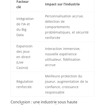
Facteur
Impact sur l’industrie
clé
Personnalisation accrue,
Intégration
détection de
de l’IA et
comportements
du Big
problématiques, et sécurité
Data
renforcée
Expansion
Interaction immersive,
des jeux
nouvelle expérience
en direct
utilisateur, fidélisation
(Live
accrue
Casino)
Meilleure protection du
Régulation
joueur, augmentation de la
renforcée
confiance, croissance
responsable
Conclusion : une industrie sous haute