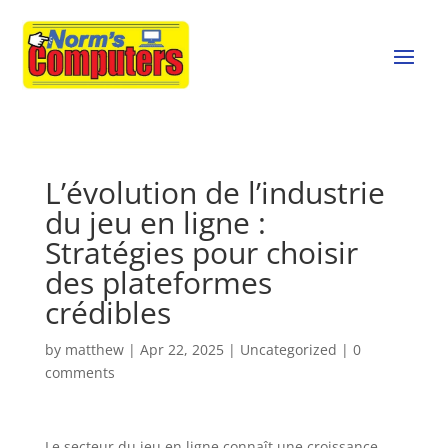
L’évolution de l’industrie
du jeu en ligne :
Stratégies pour choisir
des plateformes
crédibles
by
matthew
|
Apr 22, 2025
|
Uncategorized
|
0
comments
Le secteur du jeu en ligne connaît une croissance