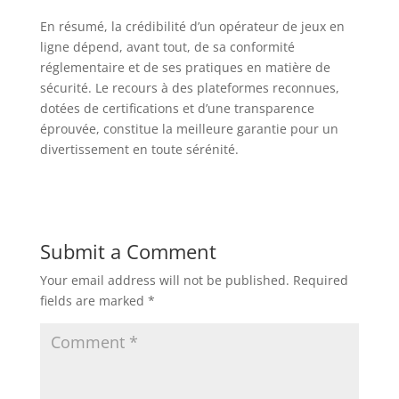
En résumé, la crédibilité d’un opérateur de jeux en
ligne dépend, avant tout, de sa conformité
réglementaire et de ses pratiques en matière de
sécurité. Le recours à des plateformes reconnues,
dotées de certifications et d’une transparence
éprouvée, constitue la meilleure garantie pour un
divertissement en toute sérénité.
Submit a Comment
Your email address will not be published.
Required
fields are marked
*