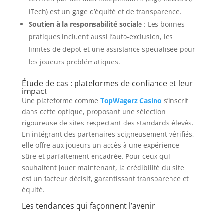
iTech) est un gage d’équité et de transparence.
Soutien à la responsabilité sociale
: Les bonnes
pratiques incluent aussi l’auto-exclusion, les
limites de dépôt et une assistance spécialisée pour
les joueurs problématiques.
Étude de cas : plateformes de confiance et leur
impact
Une plateforme comme
TopWagerz Casino
s’inscrit
dans cette optique, proposant une sélection
rigoureuse de sites respectant des standards élevés.
En intégrant des partenaires soigneusement vérifiés,
elle offre aux joueurs un accès à une expérience
sûre et parfaitement encadrée. Pour ceux qui
souhaitent jouer maintenant, la crédibilité du site
est un facteur décisif, garantissant transparence et
équité.
Les tendances qui façonnent l’avenir