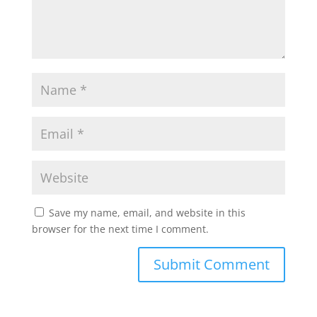
Save my name, email, and website in this
browser for the next time I comment.