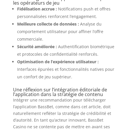
les opérateurs de jeu
Fidélisation accrue :
Notifications push et offres
personnalisées renforcent l’engagement.
Meilleure collecte de données :
Analyse du
comportement utilisateur pour affiner l’offre
commerciale.
Sécurité améliorée :
Authentification biométrique
et protocoles de confidentialité renforcés.
Optimisation de l’expérience utilisateur :
Interfaces épurées et fonctionnalités natives pour
un confort de jeu supérieur.
Une réflexion sur l’intégration éditoriale de
l’application dans la stratégie de contenu
Intégrer une recommandation pour télécharger
l’application BassBet, comme dans cet article, doit
naturellement refléter la stratégie de crédibilité et
d’autorité. En tant qu’acteur innovant, BassBet
Casino ne se contente pas de mettre en avant ses