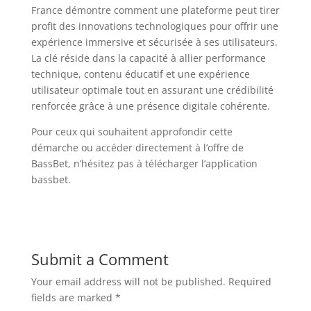
France démontre comment une plateforme peut tirer
profit des innovations technologiques pour offrir une
expérience immersive et sécurisée à ses utilisateurs.
La clé réside dans la capacité à allier performance
technique, contenu éducatif et une expérience
utilisateur optimale tout en assurant une crédibilité
renforcée grâce à une présence digitale cohérente.
Pour ceux qui souhaitent approfondir cette
démarche ou accéder directement à l’offre de
BassBet, n’hésitez pas à télécharger l’application
bassbet.
Submit a Comment
Your email address will not be published.
Required
fields are marked
*