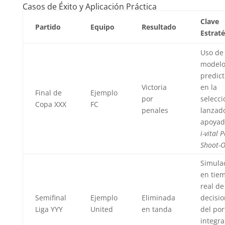
Casos de Éxito y Aplicación Práctica
Clave
Partido
Equipo
Resultado
Estraté
Uso de
modelo
predict
Victoria
en la
Final de
Ejemplo
por
selecci
Copa XXX
FC
penales
lanzad
apoyad
i-vital 
Shoot-O
Simula
en tie
real de
Semifinal
Ejemplo
Eliminada
decisi
Liga YYY
United
en tanda
del por
integr