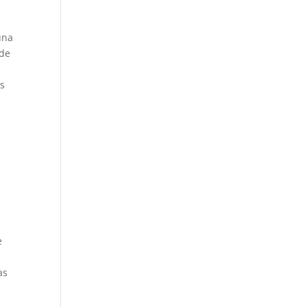
una
 de
as
e
as