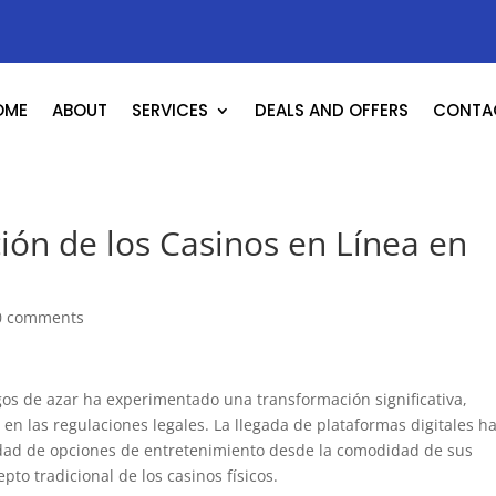
OME
ABOUT
SERVICES
DEALS AND OFFERS
CONTA
ión de los Casinos en Línea en
0 comments
egos de azar ha experimentado una transformación significativa,
n las regulaciones legales. La llegada de plataformas digitales h
edad de opciones de entretenimiento desde la comodidad de sus
to tradicional de los casinos físicos.