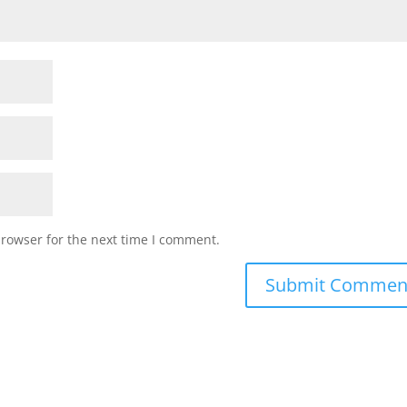
browser for the next time I comment.