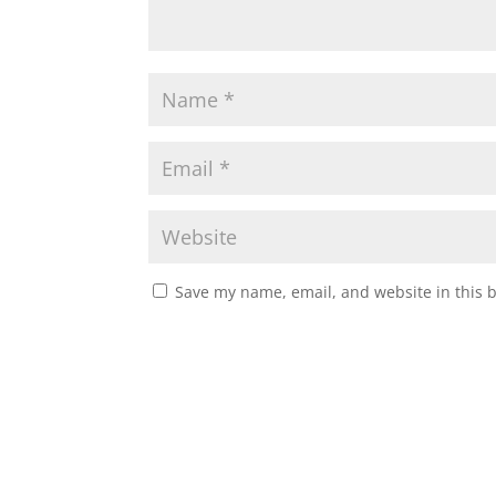
Save my name, email, and website in this 