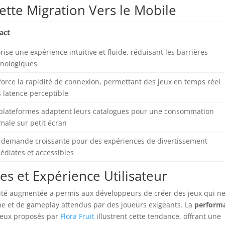
ette Migration Vers le Mobile
act
rise une expérience intuitive et fluide, réduisant les barrières
hnologiques
orce la rapidité de connexion, permettant des jeux en temps réel
 latence perceptible
 plateformes adaptent leurs catalogues pour une consommation
male sur petit écran
 demande croissante pour des expériences de divertissement
diates et accessibles
s et Expérience Utilisateur
alité augmentée a permis aux développeurs de créer des jeux qui n
me et de gameplay attendus par des joueurs exigeants. La
perform
e ceux proposés par
Flora Fruit
illustrent cette tendance, offrant une