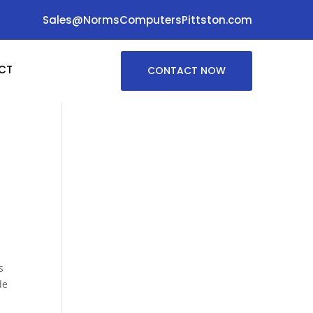
Sales@NormsComputersPittston.com
CT
CONTACT NOW
s
de