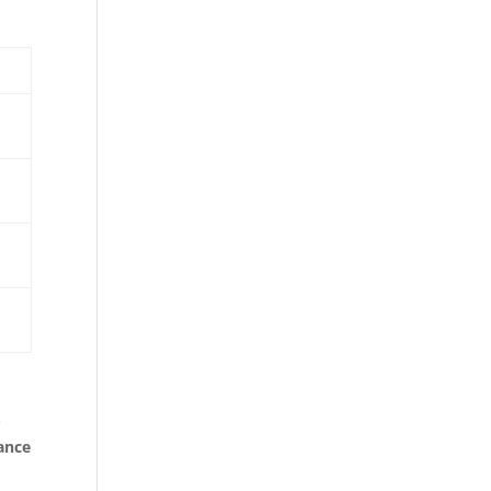
e
ance