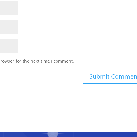
browser for the next time I comment.