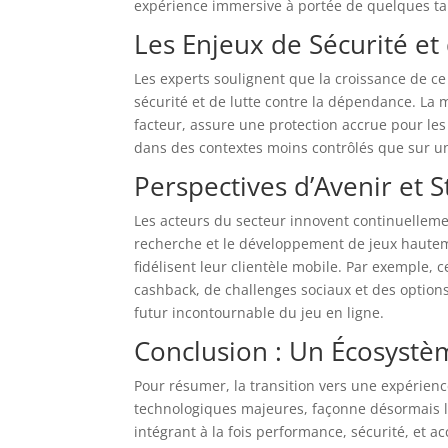
expérience immersive à portée de quelques t
Les Enjeux de Sécurité et
Les experts soulignent que la croissance de c
sécurité et de lutte contre la dépendance. La m
facteur, assure une protection accrue pour le
dans des contextes moins contrôlés que sur un
Perspectives d’Avenir et 
Les acteurs du secteur innovent continuelleme
recherche et le développement de jeux hautemen
fidélisent leur clientèle mobile. Par exemple
cashback, de challenges sociaux et des options
futur incontournable du jeu en ligne.
Conclusion : Un Écosystè
Pour résumer, la transition vers une expérien
technologiques majeures, façonne désormais la
intégrant à la fois performance, sécurité, et ac