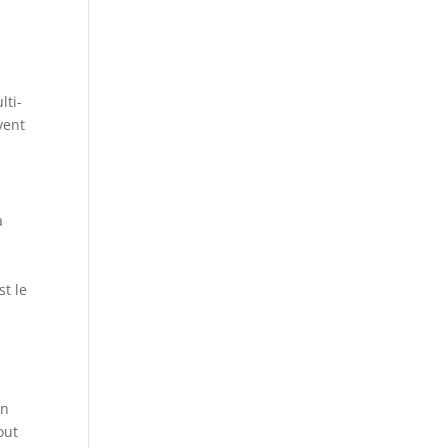
lti-
vent
a
st le
En
out