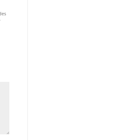
des
r