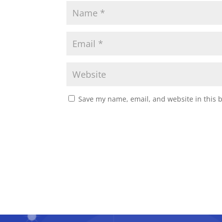
Save my name, email, and website in this 