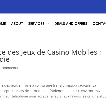
OME
ABOUT
SERVICES
DEALS AND OFFERS
CONTA
e des Jeux de Casino Mobiles :
die
0 comments
ie des jeux en ligne a connu une transformation radicale. La
une option, mais désormais une évidence : en 2023, environ
78%
de
ent leur téléphone pour accéder à leurs jeux favoris, selon une étu