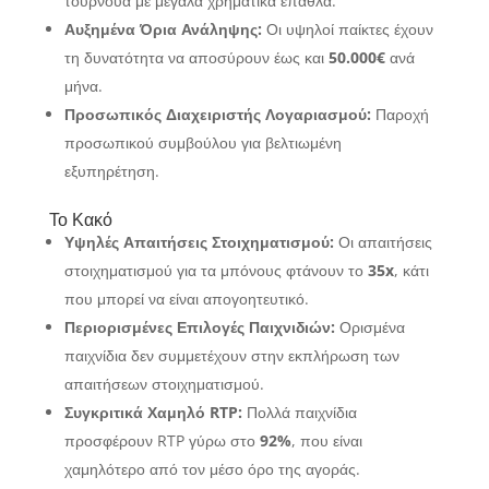
τουρνουά με μεγάλα χρηματικά έπαθλα.
Αυξημένα Όρια Ανάληψης:
Οι υψηλοί παίκτες έχουν
τη δυνατότητα να αποσύρουν έως και
50.000€
ανά
μήνα.
Προσωπικός Διαχειριστής Λογαριασμού:
Παροχή
προσωπικού συμβούλου για βελτιωμένη
εξυπηρέτηση.
Το Κακό
Υψηλές Απαιτήσεις Στοιχηματισμού:
Οι απαιτήσεις
στοιχηματισμού για τα μπόνους φτάνουν το
35x
, κάτι
που μπορεί να είναι απογοητευτικό.
Περιορισμένες Επιλογές Παιχνιδιών:
Ορισμένα
παιχνίδια δεν συμμετέχουν στην εκπλήρωση των
απαιτήσεων στοιχηματισμού.
Συγκριτικά Χαμηλό RTP:
Πολλά παιχνίδια
προσφέρουν RTP γύρω στο
92%
, που είναι
χαμηλότερο από τον μέσο όρο της αγοράς.