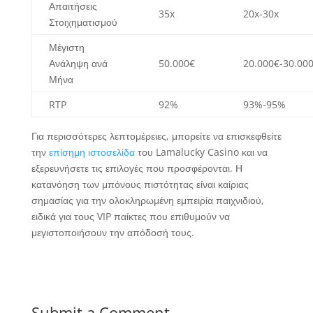
Απαιτήσεις
35x
20x-30x
Στοιχηματισμού
Μέγιστη
Ανάληψη ανά
50.000€
20.000€-30.00
Μήνα
RTP
92%
93%-95%
Για περισσότερες λεπτομέρειες, μπορείτε να επισκεφθείτε
την
επίσημη ιστοσελίδα
του Lamalucky Casino και να
εξερευνήσετε τις επιλογές που προσφέρονται. Η
κατανόηση των μπόνους πιστότητας είναι καίριας
σημασίας για την ολοκληρωμένη εμπειρία παιχνιδιού,
ειδικά για τους VIP παίκτες που επιθυμούν να
μεγιστοποιήσουν την απόδοσή τους.
Submit a Comment