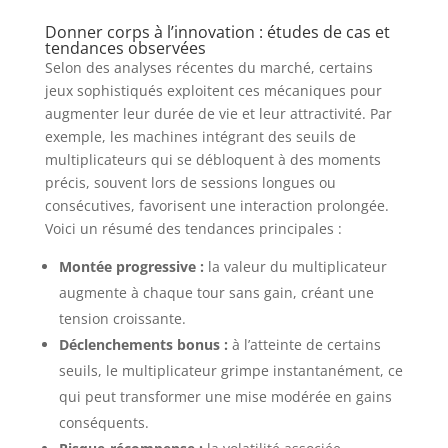
Donner corps à l’innovation : études de cas et
tendances observées
Selon des analyses récentes du marché, certains
jeux sophistiqués exploitent ces mécaniques pour
augmenter leur durée de vie et leur attractivité. Par
exemple, les machines intégrant des seuils de
multiplicateurs qui se débloquent à des moments
précis, souvent lors de sessions longues ou
consécutives, favorisent une interaction prolongée.
Voici un résumé des tendances principales :
Montée progressive :
la valeur du multiplicateur
augmente à chaque tour sans gain, créant une
tension croissante.
Déclenchements bonus :
à l’atteinte de certains
seuils, le multiplicateur grimpe instantanément, ce
qui peut transformer une mise modérée en gains
conséquents.