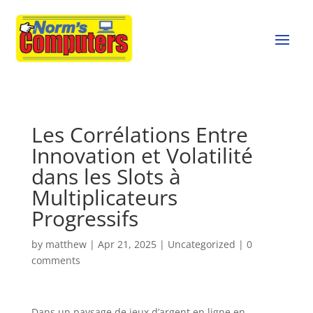
Les Corrélations Entre
Innovation et Volatilité
dans les Slots à
Multiplicateurs
Progressifs
by
matthew
|
Apr 21, 2025
|
Uncategorized
|
0
comments
Dans un paysage de jeux d’argent en ligne en