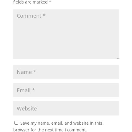
fields are marked
*
Save my name, email, and website in this
browser for the next time I comment.