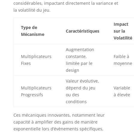
considérables, impactant directement la variance et
la volatilité du jeu.
Impact
Type de
Caractéristiques
sur la
Mécanisme
Volatilité
Augmentation
Multiplicateurs
constante,
Faible à
Fixes
limitée par le
moyenne
design
Valeur évolutive,
Multiplicateurs
dépend du jeu
Variable
Progressifs
ou des
à élevée
conditions
Ces mécaniques innovantes, notamment leur
capacité à amplifier des gains de manière
exponentielle lors d’évènements spécifiques,