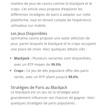
matière de jeux de casino comme le blackjack et le
craps. Cet article vous propose d’explorer les
différentes stratégies de paris à adopter sur cette
plateforme, tout en tenant compte de l’expérience
utilisateur sur mobile.
Les Jeux Disponibles
spinmama casino propose une vaste sélection de
jeux, parmi lesquels le blackjack et le craps occupent
une place de choix. Voici quelques détails clés :
Blackjack :
Plusieurs variantes sont disponibles,
avec un RTP moyen de
99,5%
.
Craps :
Ce jeu de dés populaire offre des paris
variés, avec un RTP allant jusqu’à
98,6%
.
Stratégies de Paris au Blackjack
Le blackjack est un jeu où la stratégie peut
grandement influencer vos chances de gagner. Voici
quelques stratégies de paris populaires :