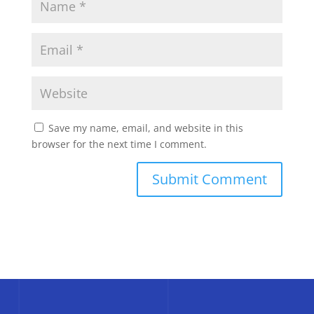
Save my name, email, and website in this
browser for the next time I comment.