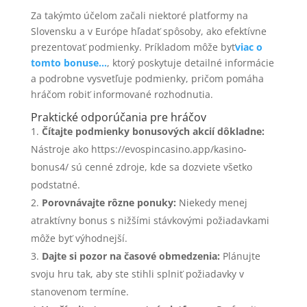
Za takýmto účelom začali niektoré platformy na
Slovensku a v Európe hľadať spôsoby, ako efektívne
prezentovať podmienky. Príkladom môže byť
viac o
tomto bonuse…
, ktorý poskytuje detailné informácie
a podrobne vysvetľuje podmienky, pričom pomáha
hráčom robiť informované rozhodnutia.
Praktické odporúčania pre hráčov
Čítajte podmienky bonusových akcií dôkladne:
Nástroje ako https://evospincasino.app/kasino-
bonus4/ sú cenné zdroje, kde sa dozviete všetko
podstatné.
Porovnávajte rôzne ponuky:
Niekedy menej
atraktívny bonus s nižšími stávkovými požiadavkami
môže byť výhodnejší.
Dajte si pozor na časové obmedzenia:
Plánujte
svoju hru tak, aby ste stihli splniť požiadavky v
stanovenom termíne.