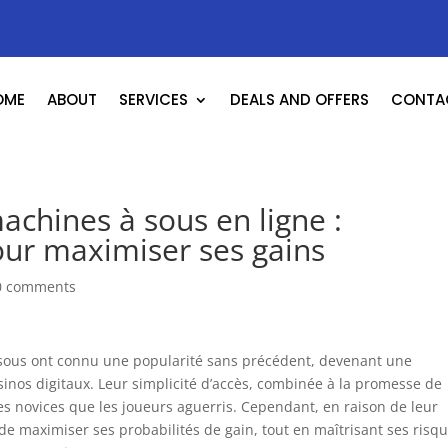
OME
ABOUT
SERVICES
DEALS AND OFFERS
CONTA
machines à sous en ligne :
our maximiser ses gains
0 comments
à sous ont connu une popularité sans précédent, devenant une
inos digitaux. Leur simplicité d’accès, combinée à la promesse de
les novices que les joueurs aguerris. Cependant, en raison de leur
de maximiser ses probabilités de gain, tout en maîtrisant ses risqu