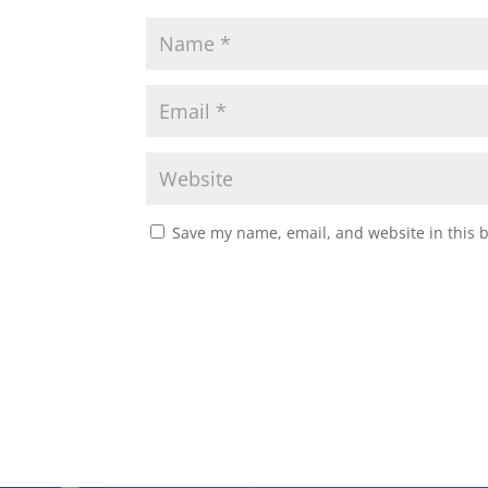
Save my name, email, and website in this 