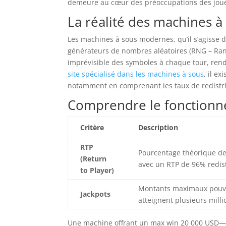
demeure au cœur des préoccupations des joue
La réalité des machines à 
Les machines à sous modernes, qu’il s’agisse
générateurs de nombres aléatoires (RNG – Ra
imprévisible des symboles à chaque tour, rend
site spécialisé dans les machines à sous
, il e
notamment en comprenant les taux de redistribu
Comprendre le fonctionn
Critère
Description
RTP
Pourcentage théorique de
(Return
avec un RTP de 96% redi
to Player)
Montants maximaux pouvan
Jackpots
atteignent plusieurs milli
Une machine offrant un
max win 20 000 USD
—