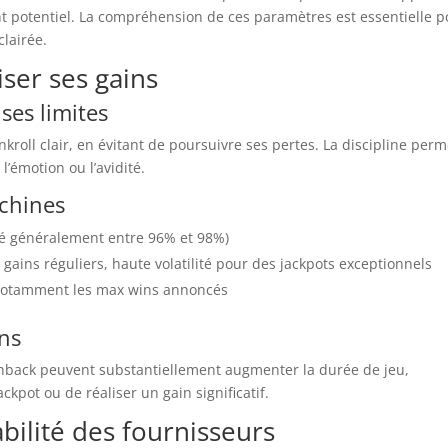
t potentiel. La compréhension de ces paramètres est essentielle p
clairée.
iser ses gains
ses limites
kroll clair, en évitant de poursuivre ses pertes. La discipline perm
l’émotion ou l’avidité.
achines
osé généralement entre 96% et 98%)
 des gains réguliers, haute volatilité pour des jackpots exceptionnels
, notamment les max wins annoncés
ons
shback peuvent substantiellement augmenter la durée de jeu,
ckpot ou de réaliser un gain significatif.
abilité des fournisseurs