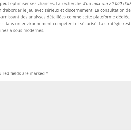
 peut optimiser ses chances. La recherche d’un
max win 20 000 USD
on d’aborder le jeu avec sérieux et discernement. La consultation de
 fournissant des analyses détaillées comme cette plateforme dédiée,
er dans un environnement compétent et sécurisé. La stratégie rest
hines à sous modernes.
ired fields are marked
*