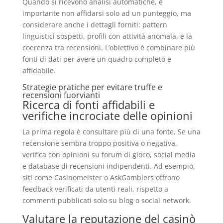
Quando si ricevono analisi automatiche, è
importante non affidarsi solo ad un punteggio, ma
considerare anche i dettagli forniti: pattern
linguistici sospetti, profili con attività anomala, e la
coerenza tra recensioni. L’obiettivo è combinare più
fonti di dati per avere un quadro completo e
affidabile.
Strategie pratiche per evitare truffe e
recensioni fuorvianti
Ricerca di fonti affidabili e
verifiche incrociate delle opinioni
La prima regola è consultare più di una fonte. Se una
recensione sembra troppo positiva o negativa,
verifica con opinioni su forum di gioco, social media
e database di recensioni indipendenti. Ad esempio,
siti come Casinomeister o AskGamblers offrono
feedback verificati da utenti reali, rispetto a
commenti pubblicati solo su blog o social network.
Valutare la reputazione del casinò