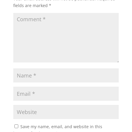
fields are marked
*
Save my name, email, and website in this