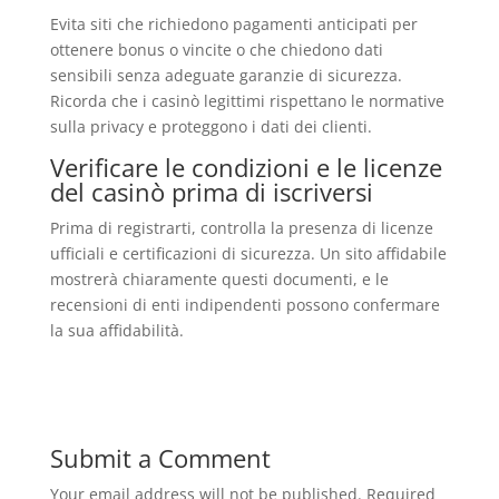
Evita siti che richiedono pagamenti anticipati per
ottenere bonus o vincite o che chiedono dati
sensibili senza adeguate garanzie di sicurezza.
Ricorda che i casinò legittimi rispettano le normative
sulla privacy e proteggono i dati dei clienti.
Verificare le condizioni e le licenze
del casinò prima di iscriversi
Prima di registrarti, controlla la presenza di licenze
ufficiali e certificazioni di sicurezza. Un sito affidabile
mostrerà chiaramente questi documenti, e le
recensioni di enti indipendenti possono confermare
la sua affidabilità.
Submit a Comment
Your email address will not be published.
Required