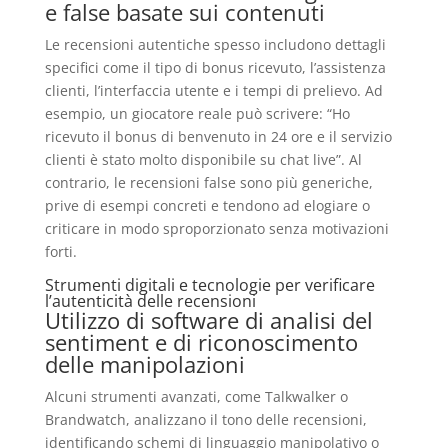
e false basate sui contenuti
Le recensioni autentiche spesso includono dettagli
specifici come il tipo di bonus ricevuto, l’assistenza
clienti, l’interfaccia utente e i tempi di prelievo. Ad
esempio, un giocatore reale può scrivere: “Ho
ricevuto il bonus di benvenuto in 24 ore e il servizio
clienti è stato molto disponibile su chat live”. Al
contrario, le recensioni false sono più generiche,
prive di esempi concreti e tendono ad elogiare o
criticare in modo sproporzionato senza motivazioni
forti.
Strumenti digitali e tecnologie per verificare
l’autenticità delle recensioni
Utilizzo di software di analisi del
sentiment e di riconoscimento
delle manipolazioni
Alcuni strumenti avanzati, come Talkwalker o
Brandwatch, analizzano il tono delle recensioni,
identificando schemi di linguaggio manipolativo o