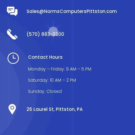
Sales@NormsComputersPittston.com
(570) 883-0300
}
Contact Hours
Monday – Friday: 9 AM – 5 PM
Saturday: 10 AM – 2 PM
Sunday: Closed
26 Laurel St, Pittston, PA