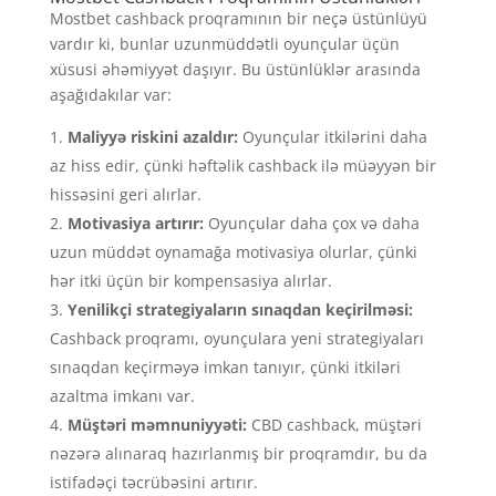
Mostbet cashback proqramının bir neçə üstünlüyü
vardır ki, bunlar uzunmüddətli oyunçular üçün
xüsusi əhəmiyyət daşıyır. Bu üstünlüklər arasında
aşağıdakılar var:
Maliyyə riskini azaldır:
Oyunçular itkilərini daha
az hiss edir, çünki həftəlik cashback ilə müəyyən bir
hissəsini geri alırlar.
Motivasiya artırır:
Oyunçular daha çox və daha
uzun müddət oynamağa motivasiya olurlar, çünki
hər itki üçün bir kompensasiya alırlar.
Yenilikçi strategiyaların sınaqdan keçirilməsi:
Cashback proqramı, oyunçulara yeni strategiyaları
sınaqdan keçirməyə imkan tanıyır, çünki itkiləri
azaltma imkanı var.
Müştəri məmnuniyyəti:
CBD cashback, müştəri
nəzərə alınaraq hazırlanmış bir proqramdır, bu da
istifadəçi təcrübəsini artırır.