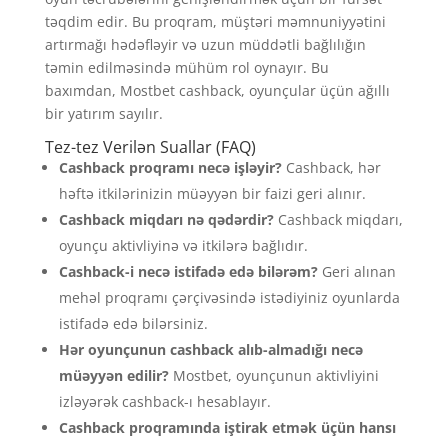
təqdim edir. Bu proqram, müştəri məmnuniyyətini
artırmağı hədəfləyir və uzun müddətli bağlılığın
təmin edilməsində mühüm rol oynayır. Bu
baxımdan, Mostbet cashback, oyunçular üçün ağıllı
bir yatırım sayılır.
Tez-tez Verilən Suallar (FAQ)
Cashback proqramı necə işləyir?
Cashback, hər
həftə itkilərinizin müəyyən bir faizi geri alınır.
Cashback miqdarı nə qədərdir?
Cashback miqdarı,
oyunçu aktivliyinə və itkilərə bağlıdır.
Cashback-i necə istifadə edə bilərəm?
Geri alınan
mehəl proqramı çərçivəsində istədiyiniz oyunlarda
istifadə edə bilərsiniz.
Hər oyunçunun cashback alıb-almadığı necə
müəyyən edilir?
Mostbet, oyunçunun aktivliyini
izləyərək cashback-ı hesablayır.
Cashback proqramında iştirak etmək üçün hansı