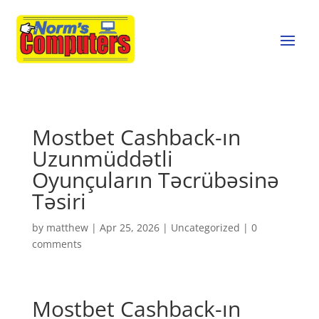
Mostbet Cashback-ın
Uzunmüddətli
Oyunçuların Təcrübəsinə
Təsiri
by
matthew
|
Apr 25, 2026
|
Uncategorized
|
0
comments
Mostbet Cashback-ın