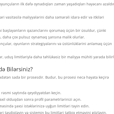
 oyunçuların ilk dəfə oynadıqları zaman yaşadıqları həyəcanı azaldı
ri vasitəsilə maliyyələrini daha səmərəli idarə edir və itkiləri
ni başlayanların qazanclarını qorumaq üçün bir üsuldur, çünki
, daha çox pulsuz oynamaq şansına malik olurlar.
nçular, oyunların strategiyalarını və üstünlüklərini anlamaq üçün
, uduş limitləriylə daha təhlükəsiz bir maliyyə mühiti yarada bilirl
ə Bilərsiniz?
 adətən sadə bir prosesdir. Budur, bu prosesi necə həyata keçirə
rəsmi saytında qeydiyyatdan keçin.
xil olduqdan sonra profil parametrlərinizi açın.
əsində şəxsi istəklərinizə uyğun limitləri təyin edin.
əri təsdiqləyin və sistemin bu limitləri tətbiq etməyini gözləyin.