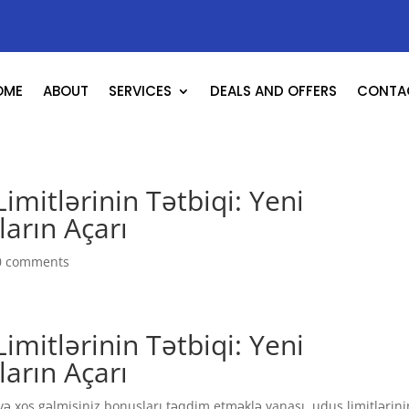
OME
ABOUT
SERVICES
DEALS AND OFFERS
CONTA
mitlərinin Tətbiqi: Yeni
arın Açarı
0 comments
mitlərinin Tətbiqi: Yeni
arın Açarı
ə xoş gəlmisiniz bonusları təqdim etməklə yanaşı, uduş limitlərini