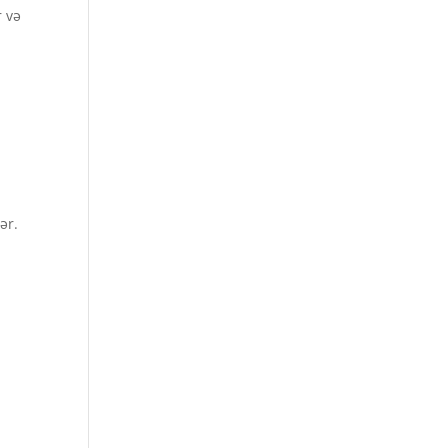
r və
ər.