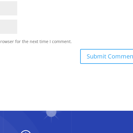
browser for the next time I comment.