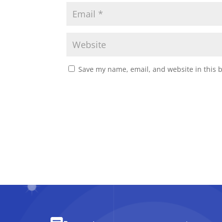
Save my name, email, and website in this 