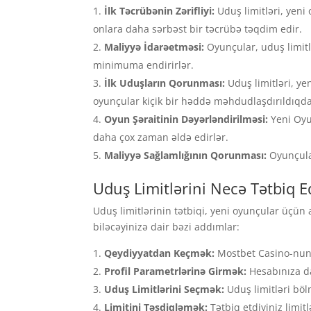
İlk Təcrübənin Zərifliyi:
Uduş limitləri, yeni
onlara daha sərbəst bir təcrübə təqdim edir.
Maliyyə İdarəetməsi:
Oyunçular, uduş limitlə
minimuma endirirlər.
İlk Uduşların Qorunması:
Uduş limitləri, ye
oyunçular kiçik bir həddə məhdudlaşdırıldıqda
Oyun Şəraitinin Dəyərləndirilməsi:
Yeni Oyu
daha çox zaman əldə edirlər.
Maliyyə Sağlamlığının Qorunması:
Oyunçular
Uduş Limitlərini Necə Tətbiq Ed
Uduş limitlərinin tətbiqi, yeni oyunçular üçün
biləcəyinizə dair bəzi addımlar:
Qeydiyyatdan Keçmək:
Mostbet Casino-nun 
Profil Parametrlərinə Girmək:
Hesabınıza da
Uduş Limitlərini Seçmək:
Uduş limitləri bölm
Limitini Təsdiqləmək:
Tətbiq etdiyiniz limitl