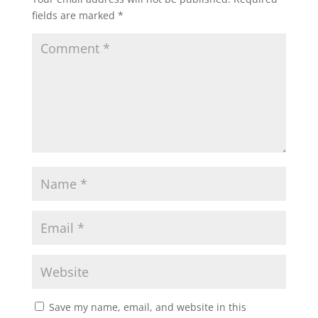
fields are marked
*
Save my name, email, and website in this