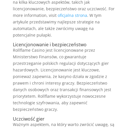
na kilka kluczowych aspektów, takich jak
licencjonowanie, bezpieczeństwo oraz uczciwość. For
more information, visit
oficjalna strona
. W tym
artykule przedstawimy najlepsze strategie na
automatach, ale także zwrócimy uwagę na
potencjalne pułapki.
Licencjonowanie i bezpieczeństwo
Rollflame Casino jest licencjonowane przez
Ministerstwo Finansów, co gwarantuje
przestrzeganie polskich regulacji dotyczących gier
hazardowych. Licencjonowanie jest kluczowe,
ponieważ zapewnia, że kasyno działa w zgodzie z
prawem i chroni interesy graczy. Bezpieczeństwo
danych osobowych oraz transakcji finansowych jest
priorytetem. Rollflame wykorzystuje nowoczesne
technologie szyfrowania, aby zapewnić
bezpieczeństwo graczy.
Uczciwość gier
Ważnym aspektem, na który warto zwrócić uwagę, są