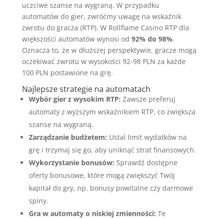
uczciwe szanse na wygraną. W przypadku
automatów do gier, zwróćmy uwagę na wskaźnik
zwrotu do gracza (RTP). W Rollflame Casino RTP dla
większości automatów wynosi od
92% do 98%
.
Oznacza to, że w dłuższej perspektywie, gracze mogą
oczekiwać zwrotu w wysokości 92-98 PLN za każde
100 PLN postawione na grę.
Najlepsze strategie na automatach
Wybór gier z wysokim RTP:
Zawsze preferuj
automaty z wyższym wskaźnikiem RTP, co zwiększa
szanse na wygraną.
Zarządzanie budżetem:
Ustal limit wydatków na
grę i trzymaj się go, aby uniknąć strat finansowych.
Wykorzystanie bonusów:
Sprawdź dostępne
oferty bonusowe, które mogą zwiększyć Twój
kapitał do gry, np. bonusy powitalne czy darmowe
spiny.
Gra w automaty o niskiej zmienności:
Te