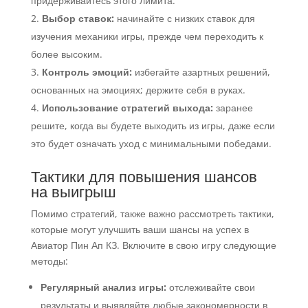
придерживайтесь этого лимита.
Выбор ставок:
начинайте с низких ставок для
изучения механики игры, прежде чем переходить к
более высоким.
Контроль эмоций:
избегайте азартных решений,
основанных на эмоциях; держите себя в руках.
Использование стратегий выхода:
заранее
решите, когда вы будете выходить из игры, даже если
это будет означать уход с минимальными победами.
Тактики для повышения шансов
на выигрыш
Помимо стратегий, также важно рассмотреть тактики,
которые могут улучшить ваши шансы на успех в
Авиатор Пин Ап КЗ. Включите в свою игру следующие
методы:
Регулярный анализ игры:
отслеживайте свои
результаты и выявляйте любые закономерности в