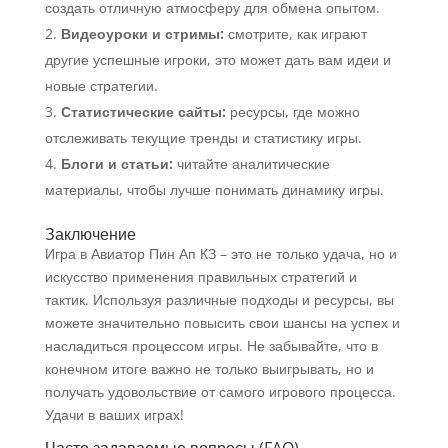
создать отличную атмосферу для обмена опытом.
Видеоуроки и стримы:
смотрите, как играют
другие успешные игроки, это может дать вам идеи и
новые стратегии.
Статистические сайты:
ресурсы, где можно
отслеживать текущие тренды и статистику игры.
Блоги и статьи:
читайте аналитические
материалы, чтобы лучше понимать динамику игры.
Заключение
Игра в Авиатор Пин Ап КЗ – это не только удача, но и
искусство применения правильных стратегий и
тактик. Используя различные подходы и ресурсы, вы
можете значительно повысить свои шансы на успех и
насладиться процессом игры. Не забывайте, что в
конечном итоге важно не только выигрывать, но и
получать удовольствие от самого игрового процесса.
Удачи в ваших играх!
Часто задаваемые вопросы (FAQ)