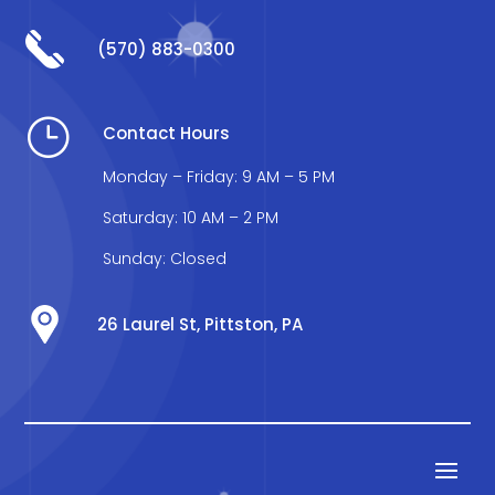
(570) 883-0300
}
Contact Hours
Monday – Friday: 9 AM – 5 PM
Saturday: 10 AM – 2 PM
Sunday: Closed
26 Laurel St, Pittston, PA