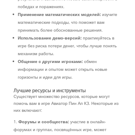
победах и поражениях.
Применение математических моделей:
изучите
математические подходы, что поможет вам
принимать более обоснованные решения.
Использование демо-версий:
практикуйтесь в
игре без риска потери денег, чтобы лучше понять
механизм работы.
Общение с другими игроками:
обмен
информации и опытом может открыть новые
горизонты и идеи для игры.
Лучшие ресурсы и инструменты
Существует множество ресурсов, которые могут
помочь вам в игре Авиатор Пин Ап КЗ. Некоторые из
них включают:
Форумы и сообщества:
участие в онлайн-
форумах и группах, посвящённых игре, может